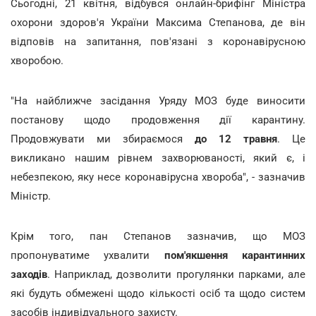
Сьогодні, 21 квітня, відбувся онлайн-брифінг Міністра
охорони здоров'я України Максима Степанова, де він
відповів на запитання, пов'язані з коронавірусною
хворобою.
"На найближче засідання Уряду МОЗ буде виносити
постанову щодо продовження дії карантину.
Продовжувати ми збираємося
до 12 травня
. Це
викликано нашим рівнем захворюваності, який є, і
небезпекою, яку несе коронавірусна хвороба", - зазначив
Міністр.
Крім того, пан Степанов зазначив, що МОЗ
пропонуватиме ухвалити
пом'якшення карантинних
заходів
. Наприклад, дозволити прогулянки парками, але
які будуть обмежені щодо кількості осіб та щодо систем
засобів індивідуального захисту.