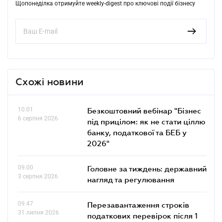
Щопонеділка отримуйте weekly-digest про ключові події бізнесу
Схожі новини
10.01
Безкоштовний вебінар "Бізнес
6 серпня 2026
під прицілом: як не стати ціллю
банку, податкової та БЕБ у
2026"
09.00
Головне за тиждень: державний
3 серпня 2026
нагляд та регулювання
09.47
Перезавантаження строків
31 липня 2026
податкових перевірок після 1