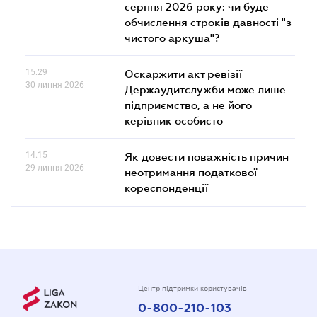
серпня 2026 року: чи буде
обчислення строків давності "з
чистого аркуша"?
15.29
Оскаржити акт ревізії
30 липня 2026
Держаудитслужби може лише
підприємство, а не його
керівник особисто
14.15
Як довести поважність причин
29 липня 2026
неотримання податкової
кореспонденції
Центр підтримки користувачів
0-800-210-103