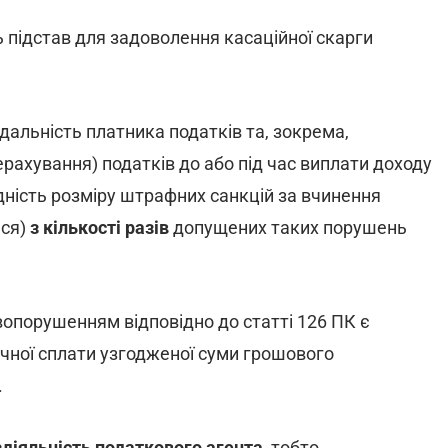
 підстав для задоволення касаційної скарги
дальність платника податків та, зокрема,
рахування) податків до або під час виплати доходу
ідність розміру штрафних санкцій за вчинення
ься)
з кількості разів
допущених таких порушень
опорушенням відповідно до статті 126 ПК є
ичної сплати узгодженої суми грошового
.
здіяльність податкового агента
, тобто