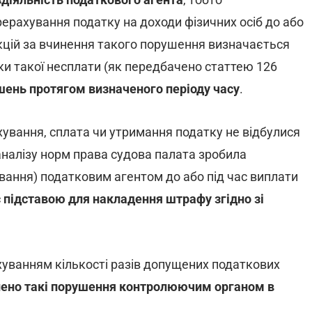
ерахування податку на доходи фізичних осіб до або
нкцій за вчинення такого порушення визначається
ки такої несплати (як передбачено статтею 126
шень протягом визначеного періоду часу
.
ування, сплата чи утримання податку не відбулися
 аналізу норм права судова палата зробила
вання) податковим агентом до або під час виплати
є підставою для накладення штрафу згідно зі
хуванням кількості разів допущених податкових
влено такі порушення контролюючим органом в