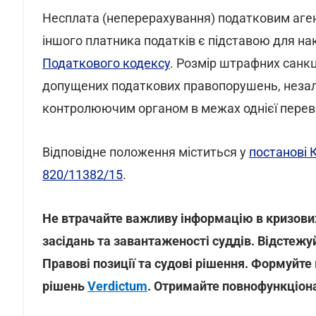
Несплата (неперерахування) податковим аген
іншого платника податків є підставою для на
Податкового кодексу
. Розмір штрафних санкц
допущених податкових правопорушень, незале
контролюючим органом в межах однієї перев
Відповідне положення міститься у
постанові К
820/11382/15
.
Не втрачайте важливу інформацію в кризових 
засідань та завантаженості суддів. Відстежу
Правові позиції та судові рішення. Формуйте
рішень
Verdictum
. Отримайте повнофункціо