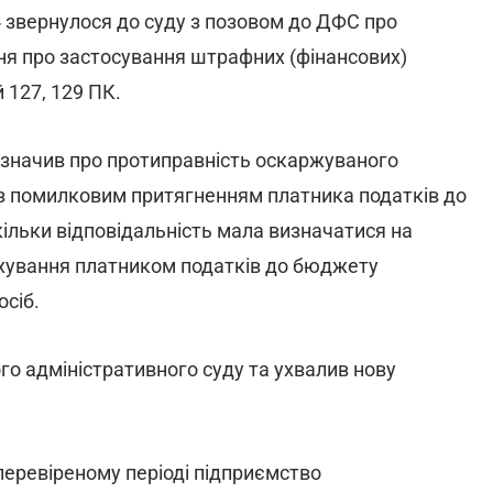
 звернулося до суду з позовом до ДФС про
ня про застосування штрафних (фінансових)
й 127, 129 ПК.
зазначив про протиправність оскаржуваного
 з помилковим притягненням платника податків до
скільки відповідальність мала визначатися на
рахування платником податків до бюджету
осіб.
о адміністративного суду та ухвалив нову
 перевіреному періоді підприємство