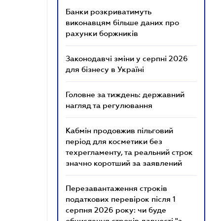
Банки розкриватимуть
виконавцям більше даних про
рахунки боржників
Законодавчі зміни у серпні 2026
для бізнесу в Україні
Головне за тиждень: державний
нагляд та регулювання
Кабмін продовжив пільговий
період для косметики без
техрегламенту, та реальний строк
значно коротший за заявлений
Перезавантаження строків
податкових перевірок після 1
серпня 2026 року: чи буде
обчислення строків давності "з