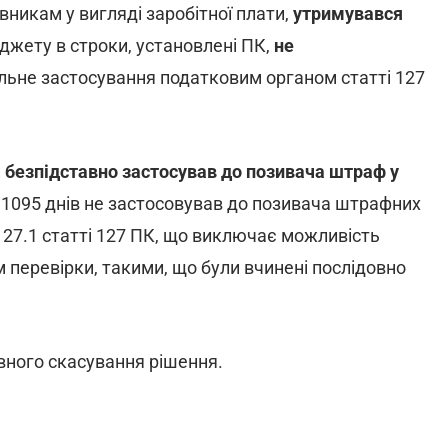
никам у вигляді заробітної плати,
утримувався
юджету в строки, установлені ПК,
не
ильне застосування податковим органом статті 127
н
безпідставно застосував до позивача штраф у
 1095 днів не застосовував до позивача штрафних
 127.1 статті 127 ПК, що виключає можливість
перевірки, такими, що були вчинені послідовно
вного скасування рішення.