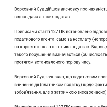
Верховний Суд дійшов висновку про наявність
відповідача з таких підстав.
Приписами статті 127 ПК встановлено відпові
податкового агента, саме за несплату (непере
на користь іншого платника податків. Відпов
такого порушення визначається (обчислюєт
протягом встановленого періоду часу.
Верховний Суд зазначив, що податковим прав
вчинення дії (платником податку) щодо факт
зобов'язання, але з затримкою (несвоєчасно)
Відповідно до статті 127 ПК порушенням
є бе