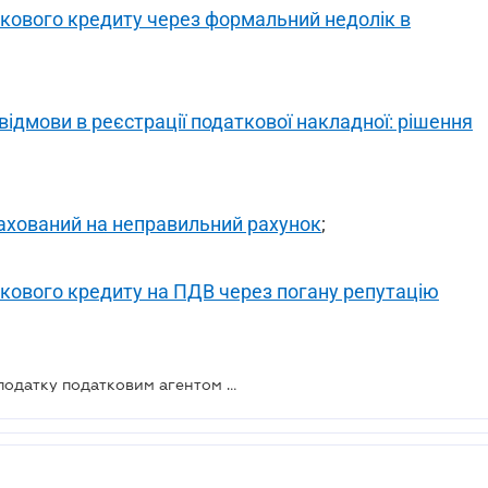
кового кредиту через формальний недолік в
ідмови в реєстрації податкової накладної: рішення
ахований на неправильний рахунок
;
кового кредиту на ПДВ через погану репутацію
Несплата та прострочення сплати податку податковим агентом мають різні наслідки