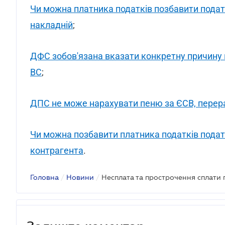
Чи можна платника податків позбавити подат
накладній
;
ДФС зобов'язана вказати конкретну причину в
ВС
;
ДПС не може нарахувати пеню за ЄСВ, перер
Чи можна позбавити платника податків подат
контрагента
.
Головна
/
Новини
/