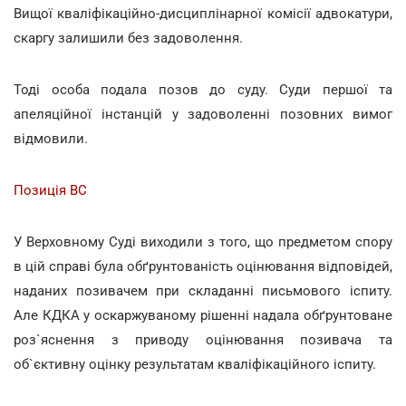
Вищої кваліфікаційно-дисциплінарної комісії адвокатури,
скаргу залишили без задоволення.
Тоді особа подала позов до суду. Суди першої та
апеляційної інстанцій у задоволенні позовних вимог
відмовили.
Позиція ВС
У Верховному Суді виходили з того, що предметом спору
в цій справі була обґрунтованість оцінювання відповідей,
наданих позивачем при складанні письмового іспиту.
Але КДКА у оскаржуваному рішенні надала обґрунтоване
роз`яснення з приводу оцінювання позивача та
об`єктивну оцінку результатам кваліфікаційного іспиту.