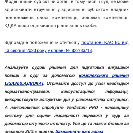
Жоден інший суб`єкт чи орган, в тому числі і суд, не може
здійснювати втручання у здійснення суб`єктом владних
повноважень своєї компетенції, зокрема компетенції
КДКА щодо оцінювання рівня знань особи.
Відповідне положення міститься у
постанові КАС ВС від
13 серпня 2020 року у справі № 822/33/18
.
Аналізуйте судові рішення для підготовки виграшної
позиції в суді за допомогою
комплексного рішення
LIGA360:АДВОКАТ
. Отримайте доступ до усієї необхідної
нормативно-правової, консультаційної інформації,
використовуйте алгоритми дій у різноманітних ситуаціях.
А найголовніше: спробуйте Verdictum PRO - інноваційну
систему для оцінки ймовірності перемоги у суді за
допомогою штучного інтелекту. Усе це та навіть більше за
знижкою 30% у жовтні.
Замовляйте вже зараз