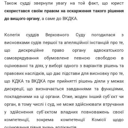
Також судді звернули увагу на той факт, що юрист
скористався своїм правом на оскарження такого рішення
до вищого органу
, а саме до ВКДКА.
Колегія суддів Верховного Суду погодилася з
висновками судів першої та апеляційної інстанцій про те,
що дискреційне право органу адвокатського
самоврядування обумовлене певною свободою в
оцінюванні та діях, у виборі одного з варіантів рішень та
правових наслідків, що дає підстави для висновку про те,
що КДКА та ВКДКА при прийнятті рішень діяли у межах
дискреції, що визначається завданнями та функціями,
покладеними на ці органи. Отже, жоден інший суб`єкт чи
орган, в тому числі і суд, не може здійснювати втручання
у здійснення суб`єктом владних повноважень своєї
компетенції, зокрема компетенції Комісії щодо
оцінювання рівня знань аплікантів.