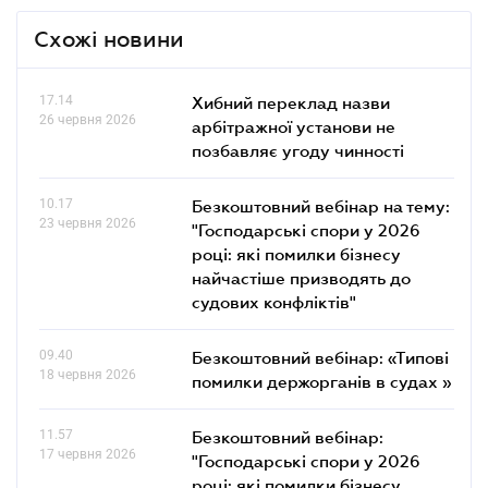
Схожі новини
17.14
Хибний переклад назви
26 червня 2026
арбітражної установи не
позбавляє угоду чинності
10.17
Безкоштовний вебінар на тему:
23 червня 2026
"Господарські спори у 2026
році: які помилки бізнесу
найчастіше призводять до
судових конфліктів"
09.40
Безкоштовний вебінар: «Типові
18 червня 2026
помилки держорганів в судах »
11.57
Безкоштовний вебінар:
17 червня 2026
"Господарські спори у 2026
році: які помилки бізнесу