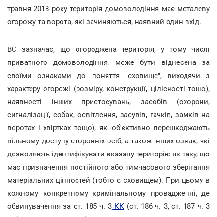
травня 2018 року територія домоволодіння має металеву
огорожу та ворота, які зачиняються, наявний один вхід.
ВС зазначає, що огороджена територія, у тому числі
приватного домоволодіння, може бути віднесена за
своїми ознаками до поняття "сховище", виходячи з
характеру огорожі (розміру, конструкції, цілісності тощо),
наявності інших пристосувань, засобів (охорони,
сигналізації, собак, освітлення, засувів, гачків, замків на
воротах і хвіртках тощо), які об'єктивно перешкоджають
вільному доступу сторонніх осіб, а також інших ознак, які
дозволяють ідентифікувати вказану територію як таку, що
має призначення постійного або тимчасового зберігання
матеріальних цінностей (тобто є сховищем). При цьому в
кожному конкретному кримінальному провадженні, де
обвинувачення за ст. 185 ч. 3
КК
(ст. 186 ч. 3, ст. 187 ч. 3