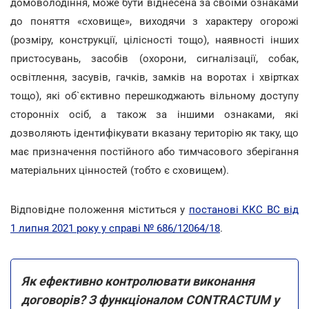
домоволодіння, може бути віднесена за своїми ознаками
до поняття «сховище», виходячи з характеру огорожі
(розміру, конструкції, цілісності тощо), наявності інших
пристосувань, засобів (охорони, сигналізації, собак,
освітлення, засувів, гачків, замків на воротах і хвіртках
тощо), які об`єктивно перешкоджають вільному доступу
сторонніх осіб, а також за іншими ознаками, які
дозволяють ідентифікувати вказану територію як таку, що
має призначення постійного або тимчасового зберігання
матеріальних цінностей (тобто є сховищем).
Відповідне положення міститься у
постанові ККС ВС від
1 липня 2021 року у справі № 686/12064/18
.
Як ефективно контролювати виконання
договорів? З функціоналом CONTRACTUM у