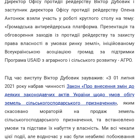
Директор Офісу протидії рейдерству Віктор Дубовик і
заступник директора Офісу протидії рейдерству Олена
Антонюк взяли участь у роботі круглого столу на тему:
«Громадська антирейдерська платформа. Презентація та
обговорення заходів із протидії рейдерству та захисту
права власності в умовах ринку землі», ініційованому
Всеукраїнською асоціацією громад за підтримки
Програма USAID з аграрного і сільського розвитку - АГРО.
Під час виступу Віктор Дубовик зауважив: «З 01 липня
2021 року набрав чинності
Закон «Про внесення змін до
деяких законодавчих актів України щодо умов обігу
земель сільськогосподарського призначення»
, яким
скасовано мораторій на продаж земель
сільськогосподарського призначення, та встановлено
умови та підстави їх набуття у власність. Ми всі чекали
цієї події, але водночас у нас були неабиякі побоювання