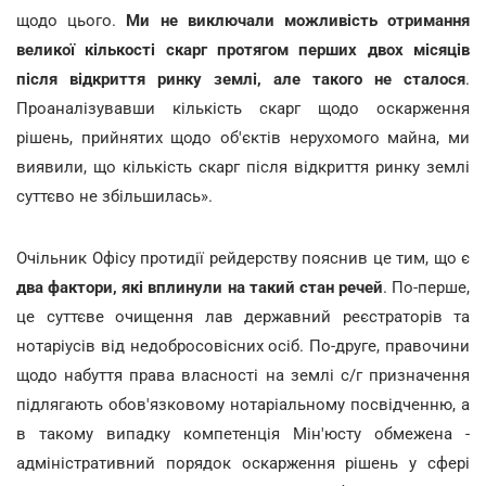
щодо цього.
Ми не виключали можливість отримання
великої кількості скарг протягом перших двох місяців
після відкриття ринку землі, але такого не сталося
.
Проаналізувавши кількість скарг щодо оскарження
рішень, прийнятих щодо об'єктів нерухомого майна, ми
виявили, що кількість скарг після відкриття ринку землі
суттєво не збільшилась».
Очільник Офісу протидії рейдерству пояснив це тим, що є
два фактори, які вплинули на такий стан речей
. По-перше,
це суттєве очищення лав державний реєстраторів та
нотаріусів від недобросовісних осіб. По-друге, правочини
щодо набуття права власності на землі с/г призначення
підлягають обов'язковому нотаріальному посвідченню, а
в такому випадку компетенція Мін'юсту обмежена -
адміністративний порядок оскарження рішень у сфері