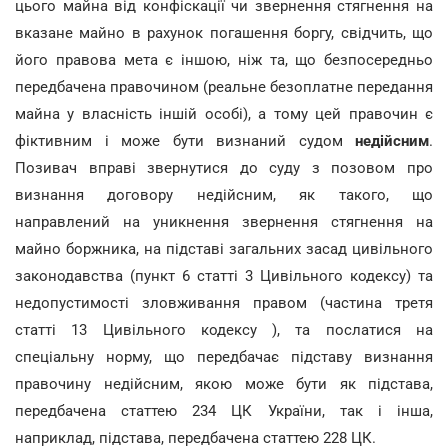
цього майна від конфіскації чи звернення стягнення на
вказане майно в рахунок погашення боргу, свідчить, що
його правова мета є іншою, ніж та, що безпосередньо
передбачена правочином (реальне безоплатне передання
майна у власність іншій особі), а тому цей правочин є
фіктивним і може бути визнаний судом
недійсним
.
Позивач вправі звернутися до суду з позовом про
визнання договору недійсним, як такого, що
направлений на уникнення звернення стягнення на
майно боржника, на підставі загальних засад цивільного
законодавства (пункт 6 статті 3 Цивільного кодексу) та
недопустимості зловживання правом (частина третя
статті 13 Цивільного кодексу ), та послатися на
спеціальну норму, що передбачає підставу визнання
правочину недійсним, якою може бути як підстава,
передбачена статтею 234 ЦК України, так і інша,
наприклад, підстава, передбачена статтею 228 ЦК.