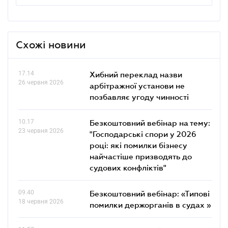
Схожі новини
17.14
Хибний переклад назви
26 червня 2026
арбітражної установи не
позбавляє угоду чинності
10.17
Безкоштовний вебінар на тему:
23 червня 2026
"Господарські спори у 2026
році: які помилки бізнесу
найчастіше призводять до
судових конфліктів"
09.40
Безкоштовний вебінар: «Типові
18 червня 2026
помилки держорганів в судах »