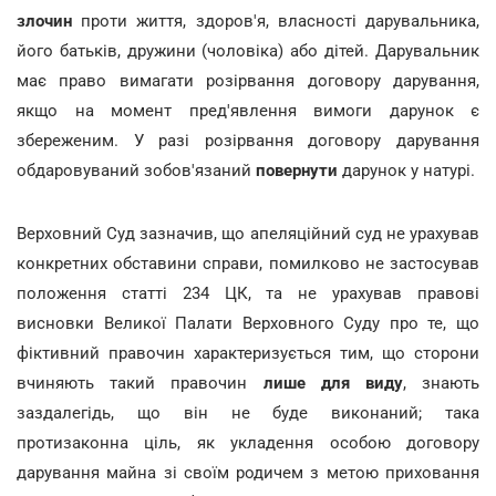
злочин
проти життя, здоров'я, власності дарувальника,
його батьків, дружини (чоловіка) або дітей. Дарувальник
має право вимагати розірвання договору дарування,
якщо на момент пред'явлення вимоги дарунок є
збереженим. У разі розірвання договору дарування
обдаровуваний зобов'язаний
повернути
дарунок у натурі.
Верховний Суд зазначив, що апеляційний суд не урахував
конкретних обставини справи, помилково не застосував
положення статті 234 ЦК, та не урахував правові
висновки Великої Палати Верховного Суду про те, що
фіктивний правочин характеризується тим, що сторони
вчиняють такий правочин
лише для виду
, знають
заздалегідь, що він не буде виконаний; така
протизаконна ціль, як укладення особою договору
дарування майна зі своїм родичем з метою приховання