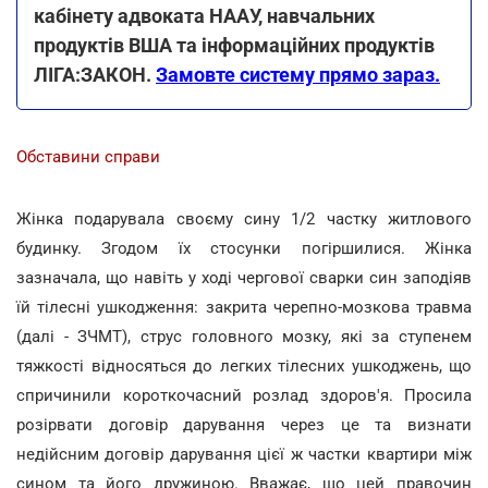
кабінету адвоката НААУ, навчальних
продуктів ВША та інформаційних продуктів
ЛІГА:ЗАКОН.
Замовте систему прямо зараз.
Обставини справи
Жінка подарувала своєму сину 1/2 частку житлового
будинку. Згодом їх стосунки погіршилися. Жінка
зазначала, що навіть у ході чергової сварки син заподіяв
їй тілесні ушкодження: закрита черепно-мозкова травма
(далі - ЗЧМТ), струс головного мозку, які за ступенем
тяжкості відносяться до легких тілесних ушкоджень, що
спричинили короткочасний розлад здоров'я. Просила
розірвати договір дарування через це та визнати
недійсним договір дарування цієї ж частки квартири між
сином та його дружиною. Вважає, що цей правочин