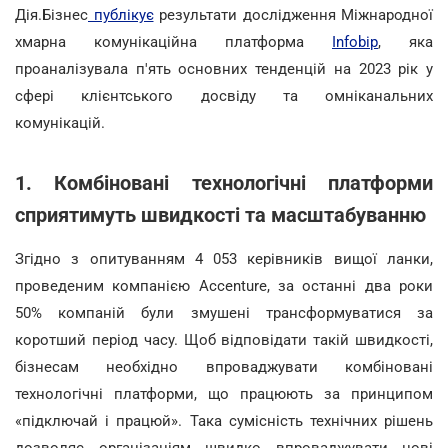
Дія.Бізнес
публікує
результати дослідження Міжнародної
хмарна комунікаційна платформа
Infobip
, яка
проаналізувала п'ять основних тенденцій на 2023 рік у
сфері клієнтського досвіду та омніканальних
комунікацій.
1. Комбіновані технологічні платформи
сприятимуть швидкості та масштабуванню
Згідно з опитуванням 4 053 керівників вищої ланки,
проведеним компанією Accenture, за останні два роки
50% компаній були змушені трансформуватися за
коротший період часу. Щоб відповідати такій швидкості,
бізнесам необхідно впроваджувати комбіновані
технологічні платформи, що працюють за принципом
«підключай і працюй». Така сумісність технічних рішень
дозволяє організаціям швидко впроваджувати нові