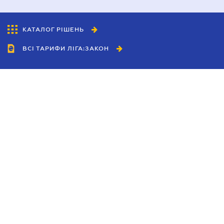
КАТАЛОГ РІШЕНЬ
ВСІ ТАРИФИ ЛІГА:ЗАКОН
Співробітництво
Агенти
Дилери
Політика конфіденційності
Умови використання сайту
Реклама
Блог
Новини компанії
Керівництва
Каталоги компаній