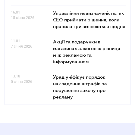
16.01
Управління невизначеністю: як
15 січня 2026
СЕО приймати рішення, коли
правила гри змінюються щодня
11.01
Акції та подарунки в
7 січня 2026
магазинах алкоголю: різниця
між рекламою та
інформуванням
13.18
Уряд уніфікує порядок
5 січня 2026
накладення штрафів за
порушення закону про
рекламу