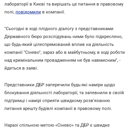
лабораторії в Києві та вирішать це питання в правовому
полі,
повідомили
в компанії.
"Сьогодні в ході плідного діалогу з представниками
Державного бюро розслідувань ними було підкреслено,
що будь-який цілеспрямований вплив на діяльність
компанії "Сінево", зараз або в майбутньому, в ході роботи
над кримінальним провадженням не був навмисним", -
йдеться в заяві.
Представники ДБР заперечили будь-які наміри щодо
блокування діяльності лабораторії, та запевнили в своїй
підтримці і намірі сприяти швидкому розв'язанню
питання арешту будівлі компанії в правовому полі.
Наразі спільною метою «Сінево» та ДБР є швидке