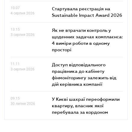
10.07
Стартувала реєстрація на
4 серпня 2026
Sustainable Impact Award 2026
13.15
Як не втрачати контроль у
3 серпня 2026
щоденних задачах комплаєнса:
4 виміри роботи в одному
просторі
11.11
Доступ відповідального
3 серпня 2026
працівника до кабінету
фінмоніторингу залежить від
дій керівника компанії
09.15
У Києві шахраї переоформили
30 липня 2026
квартиру, власник якої
перебувала за кордоном