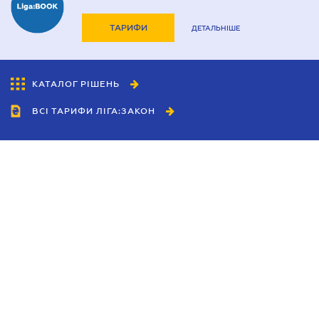
ТАРИФИ
ДЕТАЛЬНІШЕ
КАТАЛОГ РІШЕНЬ
ВСІ ТАРИФИ ЛІГА:ЗАКОН
Співробітництво
Агенти
Дилери
Політика конфіденційності
Умови використання сайту
Реклама
Блог
Новини компанії