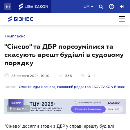
UA
БІЗНЕС
Комплаєнс
"Сінево" та ДБР порозумілися та
скасують арешт будівлі в судовому
порядку
28 лютого 2024, 10:10
588
0
Автор:
Олександра Кознова, головний редактор LIGA ZAKON Бізнес
Реклама
"Сінево" досягли згоди з ДБР у справі арешту будівлі