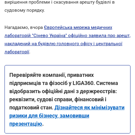
вирішення проблеми і скасування арешту будівлі в
судовому порядку.
Нагадаємо, вчора
Європейська мережа медичних
лабораторій "Сінево Україна" офіційно заявила про арешт,
накладений на будівлю головного офісу і центральної
лабораторії
.
Перевіряйте компанії, приватних
підприємців та фізосіб у LIGA360. Система
відобразить офіційні дані з держреєстрів:
реквізити, судові справи, фінансовий і
податковий стан.
Дізнайтеся як мінімізувати
ризики для бізнесу, замовивши
презентацію
.