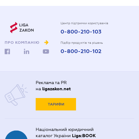
Центр підтримки користувачів
0-800-210-103
ПРО КОМПАНІЮ
Підбір продуктів та рішень
0-800-210-102
Реклама та PR
на
ligazakon.net
ТАРИФИ
Національний юридичний
каталог України
Liga:BOOK