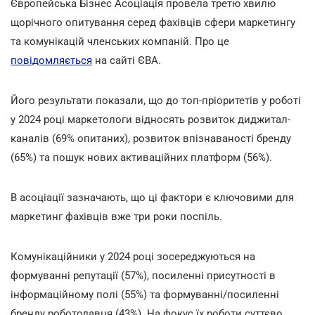
Європейська Бізнес Асоціація провела третю хвилю
щорічного опитування серед фахівців сфери маркетингу
та комунікацій членських компаній. Про це
повідомляється
на сайті ЄВА.
Його результати показали, що до топ-пріоритетів у роботі
у 2024 році маркетологи відносять розвиток диджитал-
каналів (69% опитаних), розвиток впізнаваності бренду
(65%) та пошук нових активаційних платформ (56%).
В асоціації зазначають, що ці фактори є ключовими для
маркетинг фахівців вже три роки поспіль.
Комунікаційники у 2024 році зосереджуються на
формуванні репутації (57%), посиленні присутності в
інформаційному полі (55%) та формуванні/посиленні
бренду роботодавця (43%). На фокус їх роботи суттєво