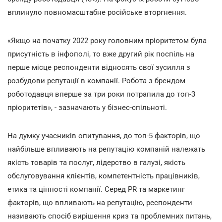
вплинуло повномасштабне російське вторгнення.
«Якщо на початку 2022 року головним пріоритетом була
присутність в інфополі, то вже другий рік поспіль на
перше місце респонденти відносять свої зусилля з
розбудови репутації в компанії. Робота з брендом
роботодавця вперше за три роки потрапила до топ-3
пріоритетів», - зазначають у бізнес-спільноті.
На думку учасників опитування, до топ-5 факторів, що
найбільше впливають на репутацію компаній належать
якість товарів та послуг, лідерство в галузі, якість
обслуговування клієнтів, компетентність працівників,
етика та цінності компанії. Серед PR та маркетинг
факторів, що впливають на репутацію, респонденти
називають спосіб вирішення криз та проблемних питань,