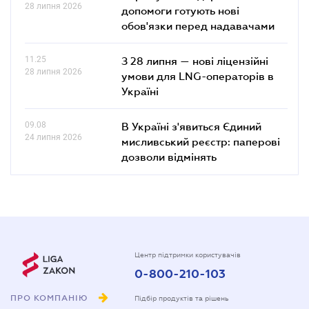
28 липня 2026
допомоги готують нові
обов'язки перед надавачами
11.25
З 28 липня — нові ліцензійні
28 липня 2026
умови для LNG-операторів в
Україні
09.08
В Україні з'явиться Єдиний
24 липня 2026
мисливський реєстр: паперові
дозволи відмінять
Центр підтримки користувачів
0-800-210-103
ПРО КОМПАНІЮ
Підбір продуктів та рішень