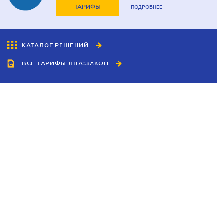
ТАРИФЫ
ПОДРОБНЕЕ
КАТАЛОГ РЕШЕНИЙ
ВСЕ ТАРИФЫ ЛІГА:ЗАКОН
Сотрудничество
Агенты
Дилеры
Политика
конфиденциальности
Условия использования
сайта
Реклама
Блог