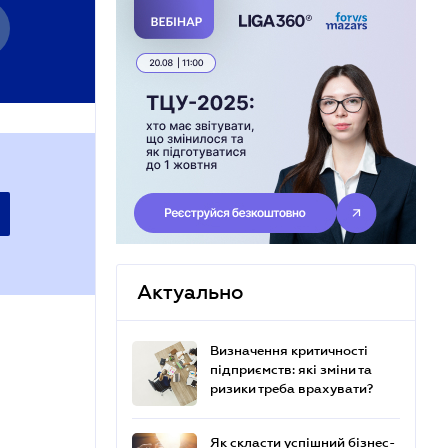
Актуально
Визначення критичності
підприємств: які зміни та
ризики треба врахувати?
Як скласти успішний бізнес-