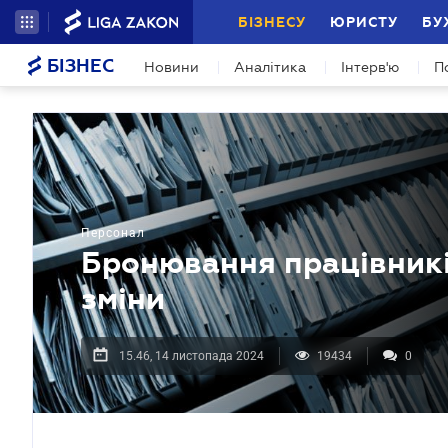
БІЗНЕСУ
ЮРИСТУ
БУ
БІЗНЕС
Новини
Аналітика
Інтерв'ю
П
Персонал
Бронювання працівників
зміни
15.46, 14 листопада 2024
19434
0