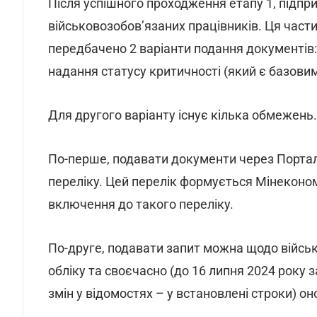
Після успішного проходження етапу 1, підп
військовозобов’язаних працівників. Ця части
передбачено 2 варіанти подання документів: 
надання статусу критичності (який є базовим
Для другого варіанту існує кілька обмежень.
По-перше, подавати документи через Портал
переліку. Цей перелік формується Мінеконом
включення до такого переліку.
По-друге, подавати запит можна щодо війсь
обліку та своєчасно (до 16 липня 2024 року
змін у відомостях – у встановлені строки) он