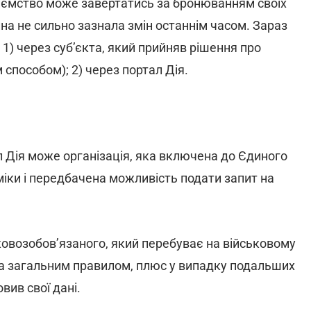
риємство може завертатись за бронюванням своїх
на не сильно зазнала змін останнім часом. Зараз
1) через суб’єкта, який прийняв рішення про
 способом); 2) через портал Дія.
 Дія може організація, яка включена до Єдиного
іки і передбачена можливість подати запит на
ковозобов’язаного, який перебуває на військовому
 за загальним правилом, плюс у випадку подальших
овив свої дані.