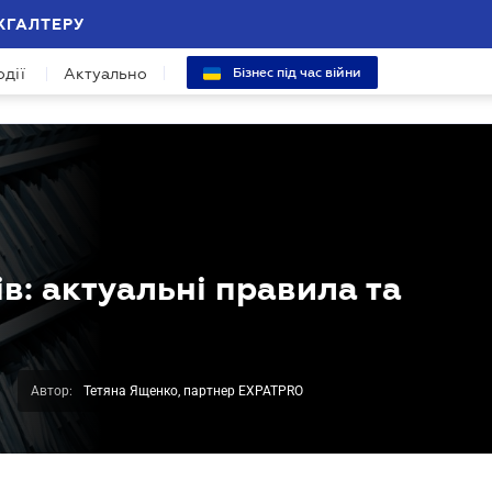
ХГАЛТЕРУ
одії
Актуально
Бізнес під час війни
: актуальні правила та
Автор:
Тетяна Ященко, партнер EXPATPRO