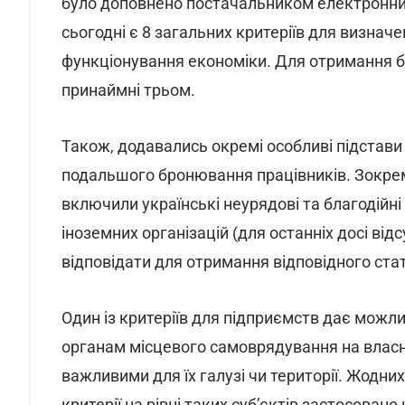
було доповнено постачальником електронних
сьогодні є 8 загальних критеріїв для визна
функціонування економіки. Для отримання б
принаймні трьом.
Також, додавались окремі особливі підстави
подальшого бронювання працівників. Зокрема
включили українські неурядові та благодійні 
іноземних організацій (для останніх досі від
відповідати для отримання відповідного ста
Один із критеріїв для підприємств дає можл
органам місцевого самоврядування на власни
важливими для їх галузі чи території. Жодн
критерії на рівні таких суб’єктів застосовано