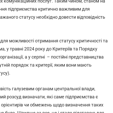
 комунікаційних послуг. Таким чином, станом на
чення підприємства критично важливим для
ажаного статусу необхідно довести відповідність
 для можливості отримання статусу критичності та
, у травні 2024 року до Критеріїв та Порядку
організації, а у серпні – постійні представництва
сутній порядок та критерії, яким вони мають
тусу).
ивість галузевим органам центральної влади,
й розсуд визначати, які саме підприємства є
их орієнтирів чи обмежень щодо визначення таких
 не було. Швидше за все, це і стало підставою для