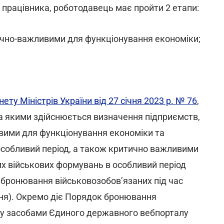
 працівника, роботодавець має пройти 2 етапи:
тично-важливими для функціонування економіки;
нету Міністрів України від 27 січня 2023 р. № 76
,
за якими здійснюється визначення підприємств,
ливими для функціонування економіки та
особливий період, а також критично важливими
их військових формувань в особливий період
к бронювання військовозобов’язаних під час
ня). Окремо діє Порядок бронювання
ану засобами Єдиного державного вебпорталу