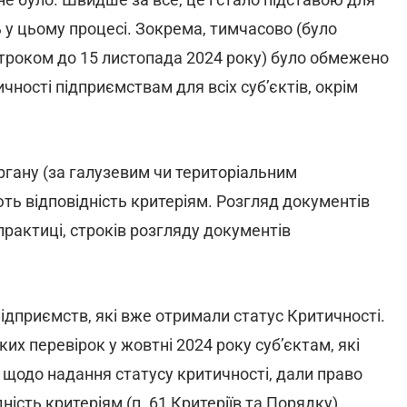
у цьому процесі. Зокрема, тимчасово (було
троком до 15 листопада 2024 року) було обмежено
ності підприємствам для всіх суб’єктів, окрім
ргану (за галузевим чи територіальним
ть відповідність критеріям. Розгляд документів
практиці, строків розгляду документів
дприємств, які вже отримали статус Критичності.
х перевірок у жовтні 2024 року суб’єктам, які
щодо надання статусу критичності, дали право
ність критеріям (п. 6
1
Критеріїв та Порядку).