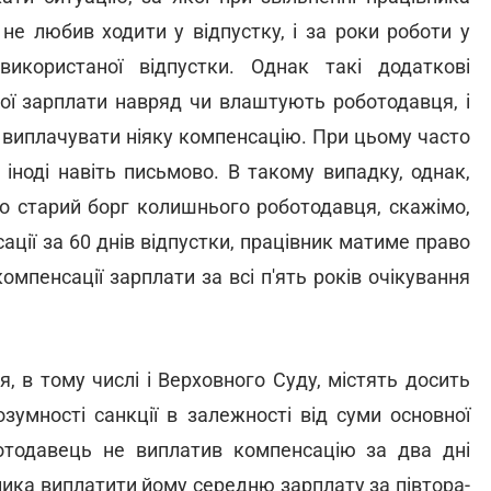
не любив ходити у відпустку, і за роки роботи у
икористаної відпустки. Однак такі додаткові
ної зарплати навряд чи влаштують роботодавця, і
 виплачувати ніяку компенсацію. При цьому часто
 іноді навіть письмово. В такому випадку, однак,
о старий борг колишнього роботодавця, скажімо,
сації за 60 днів відпустки, працівник матиме право
мпенсації зарплати за всі п'ять років очікування
, в тому числі і Верховного Суду, містять досить
озумності санкції в залежності від суми основної
ботодавець не виплатив компенсацію за два дні
ника виплатити йому середню зарплату за півтора-