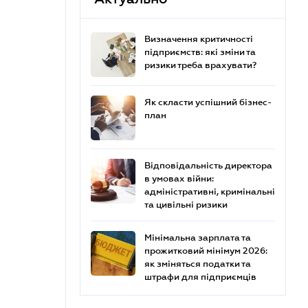
Визначення критичності
підприємств: які зміни та
ризики треба врахувати?
Як скласти успішний бізнес-
план
Відповідальність директора
в умовах війни:
адміністративні, кримінальні
та цивільні ризики
Мінімальна зарплата та
прожитковий мінімум 2026:
як зміняться податки та
штрафи для підприємців