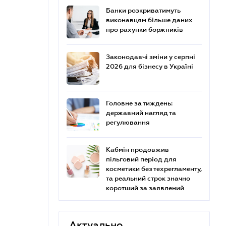
Банки розкриватимуть
виконавцям більше даних
про рахунки боржників
Законодавчі зміни у серпні
2026 для бізнесу в Україні
Головне за тиждень:
державний нагляд та
регулювання
Кабмін продовжив
пільговий період для
косметики без техрегламенту,
та реальний строк значно
коротший за заявлений
Актуально