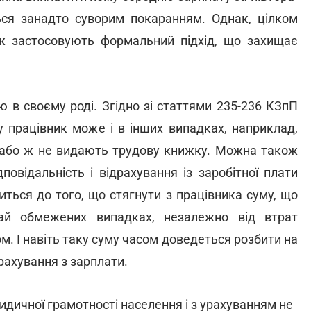
ься занадто суворим покаранням. Однак, цілком
е ж застосовують формальний підхід, що захищає
ю в своєму роді. Згідно зі статтями 235-236 КЗпП
 працівник може і в інших випадках, наприклад,
 або ж не видають трудову книжку. Можна також
овідальність і відрахування із заробітної плати
иться до того, що стягнути з працівника суму, що
ай обмежених випадках, незалежно від втрат
. І навіть таку суму часом доведеться розбити на
драхування з зарплати.
идичної грамотності населення і з урахуванням не