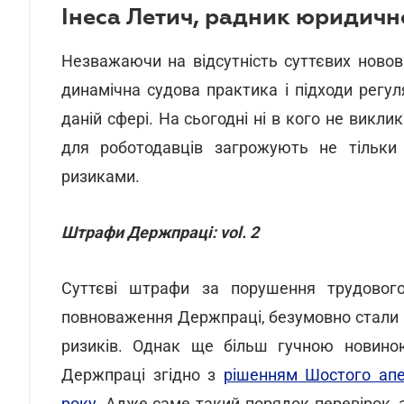
Інеса Летич, радник юридично
Незважаючи на відсутність суттєвих новов
динамічна судова практика і підходи регул
даній сфері. На сьогодні ні в кого не викли
для роботодавців загрожують не тільки 
ризиками.
Штрафи Держпраці: vol. 2
Суттєві штрафи за порушення трудового
повноваження Держпраці, безумовно стали
ризиків. Однак ще більш гучною новино
Держпраці згідно з
рішенням Шостого апел
року
. Адже саме такий порядок перевірок,