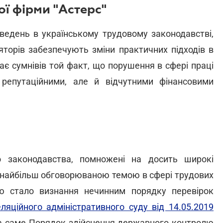
ї фірми "Астерс"
ведень в українському трудовому законодавстві,
яторів забезпечують зміни практичних підходів в
кає сумнівів той факт, що порушення в сфері праці
репутаційними, але й відчутними фінансовими
 законодавства, помножені на досить широкі
 найбільш обговорюваною темою в сфері трудових
ю стало визнання нечинним порядку перевірок
яційного адміністративного суду від 14.05.2019
 а саме Порядок здійснення державного контролю