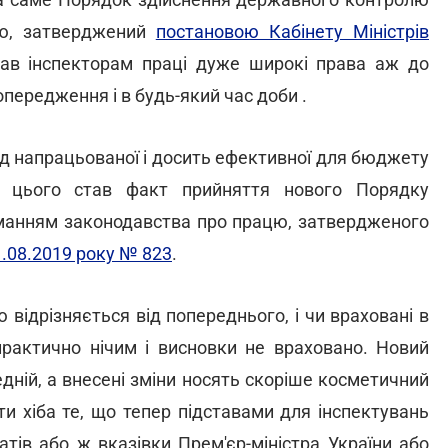
цю, затверджений
постановою Кабінету Міністрів
вав інспекторам праці дуже широкі права аж до
передження і в будь-який час доби .
від напрацьованої і досить ефективної для бюджету
м цього став факт прийняття нового Порядку
манням законодавства про працю, затвердженого
1.08.2019 року № 823
.
відрізняється від попереднього, і чи враховані в
 практично нічим і висновки не враховано. Новий
ній, а внесені зміни носять скоріше косметичний
и хіба те, що тепер підставами для інспектувань
тів або ж вказівки Прем'єр-міністра України або