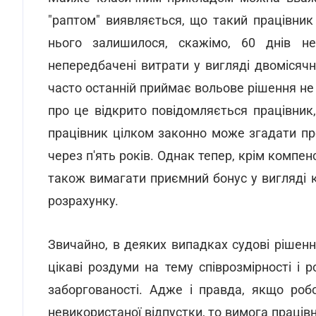
"раптом" виявляється, що такий працівник 
нього залишилося, скажімо, 60 днів нев
непередбачені витрати у вигляді двомісяч
часто останній приймає вольове рішення не
про це відкрито повідомляється працівник,
працівник цілком законно може згадати пр
через п'ять років. Однак тепер, крім компен
також вимагати приємний бонус у вигляді ко
розрахунку.
Звичайно, в деяких випадках судові рішення
цікаві роздуми на тему співрозмірності і р
заборгованості. Адже і правда, якщо ро
невикористаної відпустки, то вимога праців