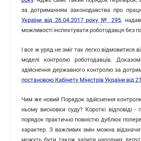
за дотриманням законодавства про пра
України від 26.04.2017 року № 295
, нада
можливості інспектувати роботодавця без по
І все ж уряд не зміг так легко відмовитися 
моделі контролю роботодавців. Доказо
здійснення державного контролю за дотри
постановою Кабінету Міністрів України від 2
Чим же новий Порядок здійснення контролю 
ньому висновки суду? Короткі відповіді -
порядок практично повністю дублює поперед
характер. З важливих змін можна відзначит
можуть бути також запити народних депута