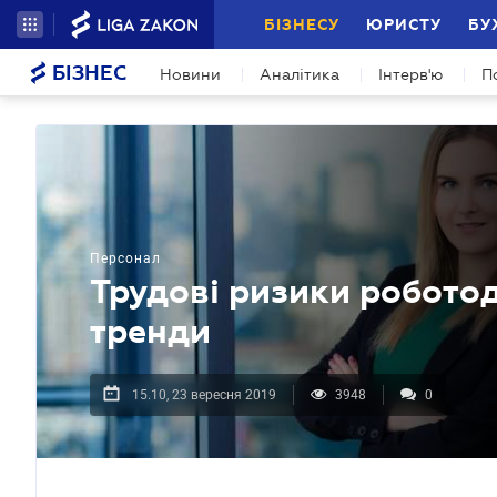
БІЗНЕСУ
ЮРИСТУ
БУ
БІЗНЕС
Новини
Аналітика
Інтерв'ю
П
Персонал
Трудові ризики роботод
тренди
15.10, 23 вересня 2019
3948
0