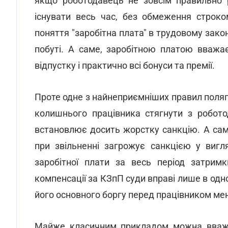
якщо роботодавець не зовсім правильно 
існувати весь час, без обмеження строк
поняття "заробітна плата" в трудовому зако
побуті. А саме, заробітною платою вважа
відпустку і практично всі бонуси та премії.
Проте одне з найнеприємніших правил поляга
колишнього працівника стягнути з робото
встановлює досить жорстку санкцію. А саме
при звільненні загрожує санкцією у вигл
заробітної плати за весь період затрим
компенсації за КЗпП суди вправі лише в од
його основного боргу перед працівником мен
Майже класичним прикладом можна вважат