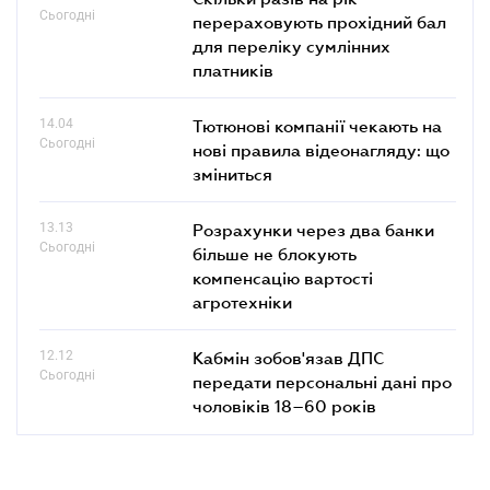
Сьогодні
перераховують прохідний бал
для переліку сумлінних
платників
14.04
Тютюнові компанії чекають на
Сьогодні
нові правила відеонагляду: що
зміниться
13.13
Розрахунки через два банки
Сьогодні
більше не блокують
компенсацію вартості
агротехніки
12.12
Кабмін зобов'язав ДПС
Сьогодні
передати персональні дані про
чоловіків 18–60 років