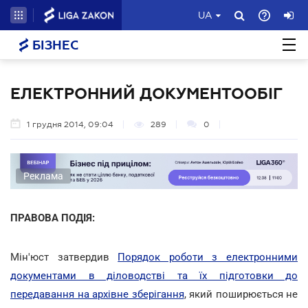
UA
БІЗНЕС
ЕЛЕКТРОННИЙ ДОКУМЕНТООБІГ
1 грудня 2014, 09:04
289
0
Реклама
ПРАВОВА ПОДІЯ:
Мін'юст затвердив
Порядок роботи з електронними
документами в діловодстві та їх підготовки до
передавання на архівне зберігання
, який поширюється не