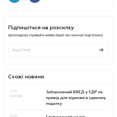
Підпишіться на розсилку
Щопонеділка отримуйте weekly-digest про ключові події бізнесу
Схожі новини
17.07
Заборонений КВЕД у ЄДР не
Сьогодні
привід для відмови в єдиному
податку
15.07
Скільки разів на рік