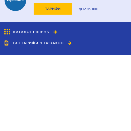
ТАРИФИ
ДЕТАЛЬНІШЕ
КАТАЛОГ РІШЕНЬ
ВСІ ТАРИФИ ЛІГА:ЗАКОН
Співробітництво
Агенти
Дилери
Політика конфіденційності
Умови використання сайту
Реклама
Блог
Новини компанії