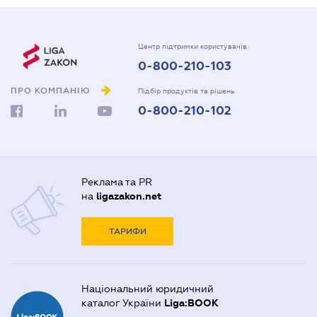
Центр підтримки користувачів
0-800-210-103
ПРО КОМПАНІЮ
Підбір продуктів та рішень
0-800-210-102
Реклама та PR
на
ligazakon.net
ТАРИФИ
Національний юридичний
каталог України
Liga:BOOK