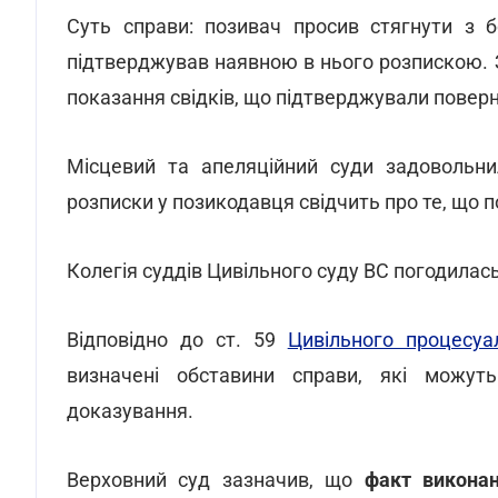
Суть справи: позивач просив стягнути з б
підтверджував наявною в нього розпискою. 
показання свідків, що підтверджували повер
Місцевий та апеляційний суди задовольни
розписки у позикодавця свідчить про те, що 
Колегія суддів Цивільного суду ВС погодилас
Відповідно до ст. 59
Цивільного процесуа
визначені обставини справи, які можут
доказування.
Верховний суд зазначив, що
факт викона