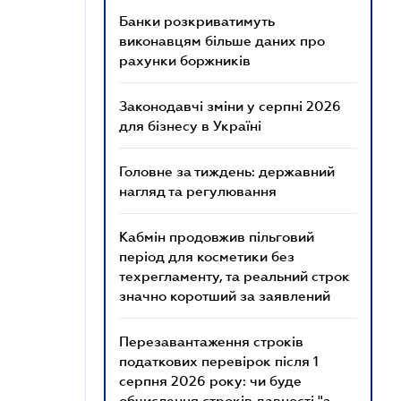
Банки розкриватимуть
виконавцям більше даних про
рахунки боржників
Законодавчі зміни у серпні 2026
для бізнесу в Україні
Головне за тиждень: державний
нагляд та регулювання
Кабмін продовжив пільговий
період для косметики без
техрегламенту, та реальний строк
значно коротший за заявлений
Перезавантаження строків
податкових перевірок після 1
серпня 2026 року: чи буде
обчислення строків давності "з