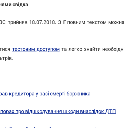
нями свідка
.
ВС прийняв 18.07.2018. З її повним текстом можна
атися
тестовим доступом
та легко знайти необхідні
ьтрів.
ав кредитора у разі смерті боржника
спорах про відшкодування шкоди внаслідок ДТП