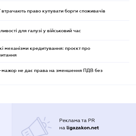
ї втрачають право купувати борги споживачів
ливості для галузі у військовий час
кі механізми кредитування: проєкт про
читання
-мажор не дає права на зменшення ПДВ без
Реклама та PR
ligazakon.net
на