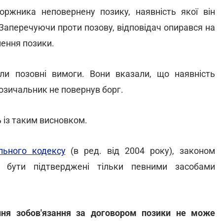
оржника неповернену позику, наявність якої він
Заперечуючи проти позову, відповідач опирався на
нення позики.
ли позовні вимоги. Вони вказали, що наявність
позичальник не повернув борг.
ь із таким висновком.
льного кодексу
(в ред. від 2004 року), законом
ь бути підтверджені тільки певними засобами
ння зобов'язання за договором позики не може