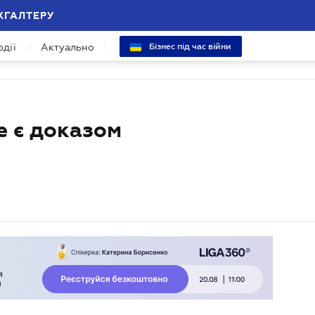
ХГАЛТЕРУ
одії
Актуально
Бізнес під час війни
е є доказом