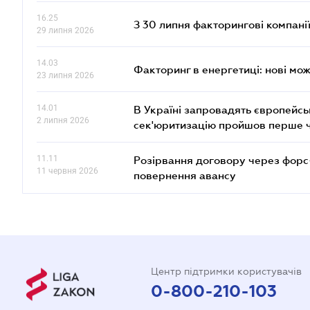
16.25
З 30 липня факторингові компані
29 липня 2026
14.03
Факторинг в енергетиці: нові мож
23 липня 2026
14.01
В Україні запровадять європейсь
2 липня 2026
сек'юритизацію пройшов перше 
11.11
Розірвання договору через форс
11 червня 2026
повернення авансу
Центр підтримки користувачів
0-800-210-103