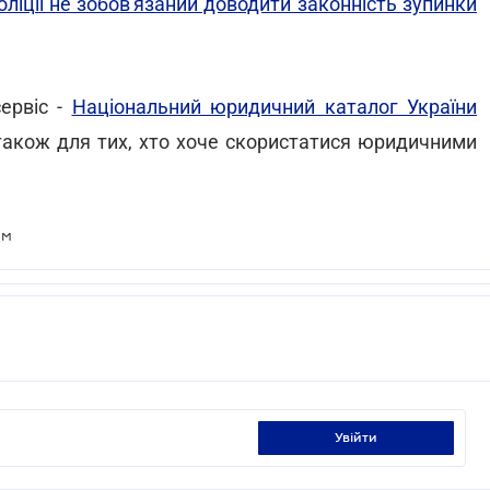
оліції не зобов'язаний доводити законність зупинки
ервіс -
Національний юридичний каталог України
 також для тих, хто хоче скористатися юридичними
ом
увійти