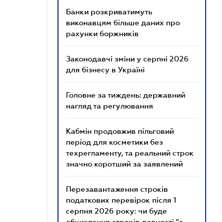
Банки розкриватимуть
виконавцям більше даних про
рахунки боржників
Законодавчі зміни у серпні 2026
для бізнесу в Україні
Головне за тиждень: державний
нагляд та регулювання
Кабмін продовжив пільговий
період для косметики без
техрегламенту, та реальний строк
значно коротший за заявлений
Перезавантаження строків
податкових перевірок після 1
серпня 2026 року: чи буде
обчислення строків давності "з