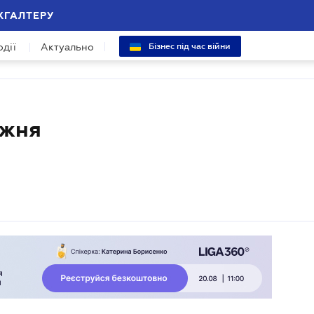
ХГАЛТЕРУ
одії
Актуально
Бізнес під час війни
ижня