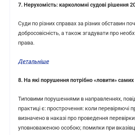
7. Нерухомість: карколомні судові рішення 20
Суди по різних справах за різних обставин 
добросовісність, а також згадувати про необхі
права.
Детальніше
8. На які порушення потрібно «ловити» сами
Типовими порушеннями в направленнях, повід
практиці є: прострочення: коли перевіряючі п
визначено в наказі про проведення перевірки
уповноваженою особою; помилки при вказівці