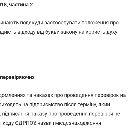
18, частина 2
починають подекуди застосовувати положення про
дність відходу від букви закону на користь духу
х перевіряючих
омленнях та наказах про проведення перевірок на
риходять на підприємство після терміну, який
; підписання наказу про проведення перевірки не
 коду ЄДРПОУ, назви і місцезнаходження