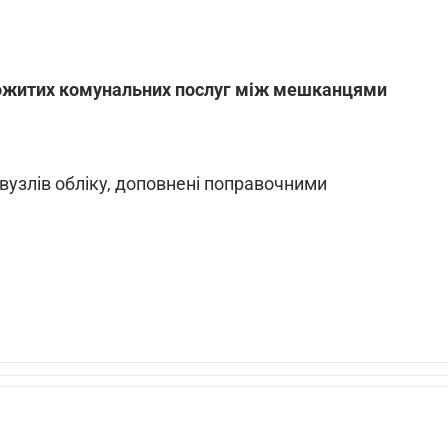
спожитих комунальних послуг між мешканцями
вузлів обліку, доповнені поправочними