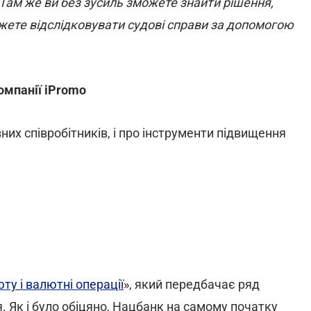
 Там же ви без зусиль зможете знайти рішення,
можете відслідковувати судові справи за допомогою
омпанії iPromo
них співробітників, і про інструменти підвищення
ту і валютні операції
», який передбачає ряд
 Як і було обіцяно, Нацбанк на самому початку