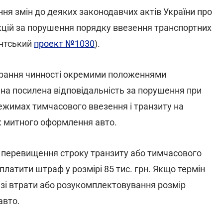
ня змін до деяких законодавчих актів України про
кцій за порушення порядку ввезення транспортних
ентський
проект №1030
).
абрання чинності окремими положеннями
на посилена відповідальність за порушення при
ежимах тимчасового ввезення і транзиту на
ок митного оформлення авто.
і перевищення строку транзиту або тимчасового
аплатити штраф у розмірі 85 тис. грн. Якщо термін
разі втрати або розукомплектовування розмір
авто.