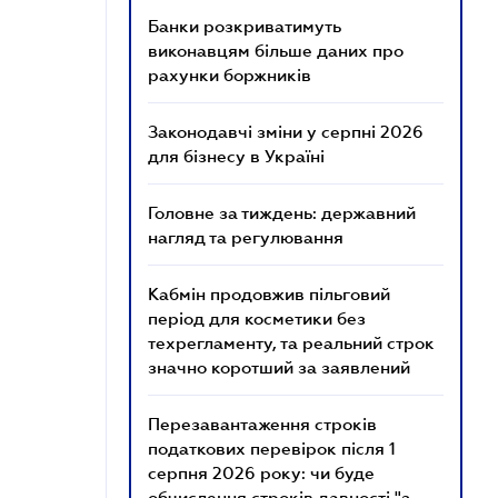
Банки розкриватимуть
виконавцям більше даних про
рахунки боржників
Законодавчі зміни у серпні 2026
для бізнесу в Україні
Головне за тиждень: державний
нагляд та регулювання
Кабмін продовжив пільговий
період для косметики без
техрегламенту, та реальний строк
значно коротший за заявлений
Перезавантаження строків
податкових перевірок після 1
серпня 2026 року: чи буде
обчислення строків давності "з