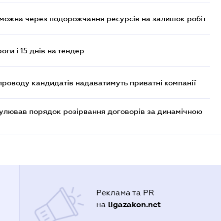
 можна через подорожчання ресурсів на залишок робіт
оги і 15 днів на тендер
проводу кандидатів надаватимуть приватні компанії
егулював порядок розірвання договорів за динамічною
Реклама та PR
ligazakon.net
на