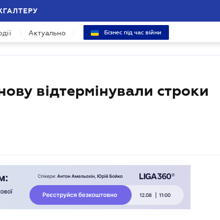
ХГАЛТЕРУ
одії
Актуально
Бізнес під час війни
нову відтермінували строки