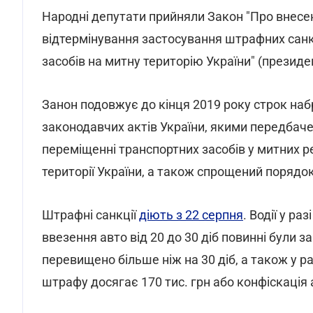
Народні депутати прийняли Закон "Про внесен
відтермінування застосування штрафних сан
засобів на митну територію України" (презид
Занон подовжує до кінця 2019 року строк н
законодавчих актів України, якими передбаче
переміщенні транспортних засобів у митних р
території України, а також спрощений поряд
Штрафні санкції
діють з 22 серпня
. Водії
у раз
ввезення авто від 20 до 30 діб повинні були з
перевищено більше ніж на 30 діб, а також у 
штрафу досягає 170 тис. грн або конфіскація 