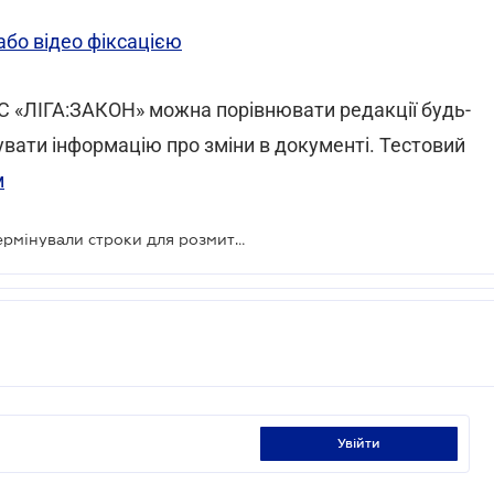
або відео фіксацією
ПС «ЛІГА:ЗАКОН» можна порівнювати редакції будь-
вати інформацію про зміни в документі.
Тестовий
м
Власникам «евроблях» знову відтермінували строки для розмитнення
увійти