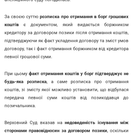
За своєю суттю
розписка про отримання в борг грошових
коштів
є документом, який видається боржником
кредитору за договором позики після отримання коштів,
підтверджуючи як факт укладення договору та зміст умов
договору, так і факт отримання боржником від кредитора
певної грошової суми.
При цьому
факт отримання коштів у борг
підтверджує не
будь-яка розписка
, а саме розписка про отримання
коштів, зі змісту якої можливо установити, що відбулася
передача певної суми коштів від позикодавця до
позичальника.
Верховний Суд вказав на
недоведеність існування між
сторонами правовідносин за договором позики
, оскільки