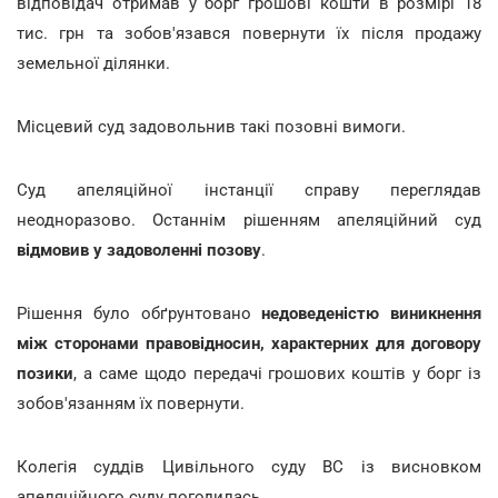
відповідач отримав у борг грошові кошти в розмірі 18
тис. грн та зобов'язався повернути їх після продажу
земельної ділянки.
Місцевий суд задовольнив такі позовні вимоги.
Суд апеляційної інстанції справу переглядав
неодноразово. Останнім рішенням апеляційний суд
відмовив у задоволенні позову
.
Рішення було обґрунтовано
недоведеністю виникнення
між сторонами правовідносин, характерних для договору
позики
, а саме щодо передачі грошових коштів у борг із
зобов'язанням їх повернути.
Колегія суддів Цивільного суду ВС із висновком
апеляційного суду погодилась.