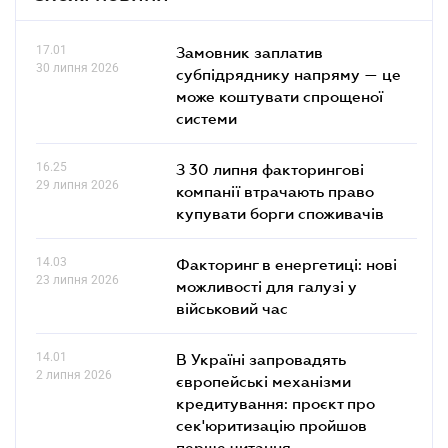
17.01
Замовник заплатив
30 липня 2026
субпідряднику напряму — це
може коштувати спрощеної
системи
16.25
З 30 липня факторингові
29 липня 2026
компанії втрачають право
купувати борги споживачів
14.03
Факторинг в енергетиці: нові
23 липня 2026
можливості для галузі у
військовий час
14.01
В Україні запровадять
2 липня 2026
європейські механізми
кредитування: проєкт про
сек'юритизацію пройшов
перше читання