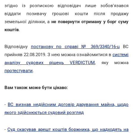
згідно із розпискою відповідач лише зобов'язався
віддати позивачу грошові кошти після продажу
земельної ділянки, а
не повернути отриману у борг суму
коштів
.
Відповідну
постанову по справі № 369/3340/16-ц
ВС
прийняв 22.08.2019. З нею можна ознайомитися в
системі
аналізу судових рішень VERDICTUM
, яку можна
протестувати
.
Вам також може бути цікаво:
-
ВС визнав недійсним договір дарування майна, щодо
якого здійснюється судовий розгляд
-
Суд скасував арешт коштів боржника, що надходять на