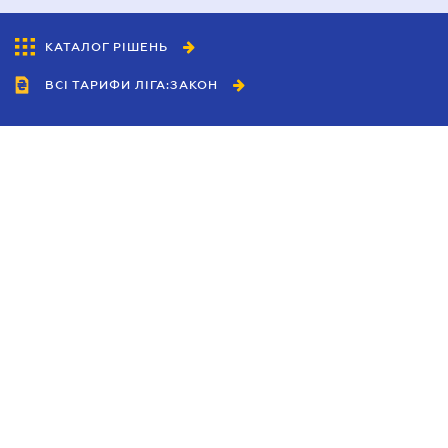
КАТАЛОГ РІШЕНЬ
ВСІ ТАРИФИ ЛІГА:ЗАКОН
Співробітництво
Агенти
Дилери
Політика конфіденційності
Умови використання сайту
Реклама
Блог
Новини компанії
Керівництва
Каталоги компаній