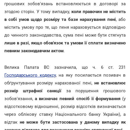
грошових зобов'язань встановлюється в договорі за
згодою сторін. У тому випадку,
коли правочин не містить
в собі умов щодо розміру та бази нарахування пені
, або
містить умову про те, що пеня нараховується відповідно
до чинного законодавства, сума пені може бути стягнута
лише в разі, якщо обов'язок та умови її сплати визначено
певним законодавчим актом
.
Велика Палата ВС зазначила, що ч. 6 ст. 231
Господарського кодексу
, на яку посилається позивач в
обґрунтування розміру нарахованої пені,
не встановлює
розмір штрафної санкції
за порушення грошового
зобов'язання,
а визначає певний спосіб її формування
(у
відсотковому відношенні, розмір відсотків визначається
через облікову ставку Національного банку України), а
відтак
не може бути застосована у даному випадку як
законна підстава для визначення розміру стягуваної пені.