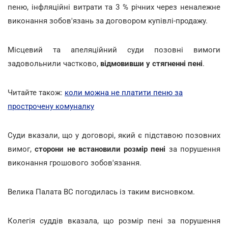
пеню, інфляційні витрати та 3 % річних через неналежне
виконання зобов'язань за договором купівлі-продажу.
Місцевий та апеляційний суди позовні вимоги
задовольнили частково,
відмовивши у стягненні пені
.
Читайте також:
коли можна не платити пеню за
прострочену комуналку
Суди вказали, що у договорі, який є підставою позовних
вимог,
сторони не встановили розмір пені
за порушення
виконання грошового зобов'язання.
Велика Палата ВС погодилась із таким висновком.
Колегія суддів вказала, що розмір пені за порушення