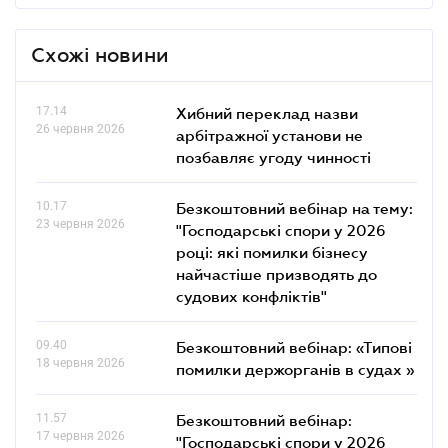
Схожі новини
17.14
Хибний переклад назви
26 червня 2026
арбітражної установи не
позбавляє угоду чинності
10.17
Безкоштовний вебінар на тему:
23 червня 2026
"Господарські спори у 2026
році: які помилки бізнесу
найчастіше призводять до
судових конфліктів"
09.40
Безкоштовний вебінар: «Типові
18 червня 2026
помилки держорганів в судах »
11.57
Безкоштовний вебінар:
17 червня 2026
"Господарські спори у 2026