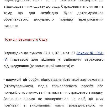
відшкодуванням одразу до суду. Страховик наполягав на
тому, що для необхідно було дотримуватися
обов'язкового досудового порядку врегулювання
питання.
Позиція Верховного Суду
Відповідно до пунктів 37.1.1, 37.1.4 ст. 37
Закону № 1961-
IV
підставою для відмови у здійсненні страхового
відшкодування
(регламентної виплати) є:
-
навмисні дії
особи, відповідальність якої застрахована
(страхувальника), водія транспортного засобу або
потерпілого, спрямовані на настання страхового випадку.
Зазначена норма не поширюється на осіб, дії яких
пов'язані з виконанням ними громадянського чи