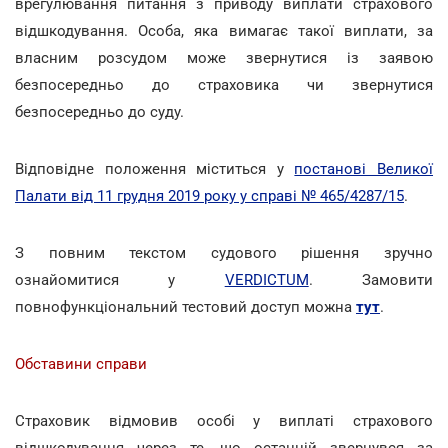
врегулювання питання з приводу виплати страхового
відшкодування. Особа, яка вимагає такої виплати, за
власним розсудом може звернутися із заявою
безпосередньо до страховика чи звернутися
безпосередньо до суду.
Відповідне положення міститься у
постанові Великої
Палати від 11 грудня 2019 року у справі № 465/4287/15
.
З повним текстом судового рішення зручно
ознайомитися у
VERDICTUM
. Замовити
повнофункціональний тестовий доступ можна
тут
.
Обставини справи
Страховик відмовив особі у виплаті страхового
відшкодування через те, що останній звернувся за