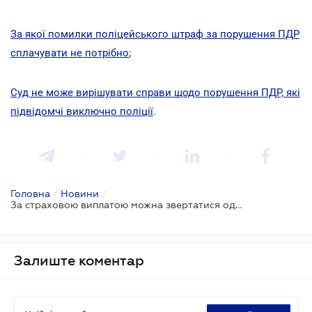
За якої помилки поліцейського штраф за порушення ПДР
сплачувати не потрібно
;
Суд не може вирішувати справи щодо порушення ПДР, які
підвідомчі виключно поліції
.
Головна
/
Новини
/
За страховою виплатою можна звертатися одразу до суду: ВС
Залиште коментар