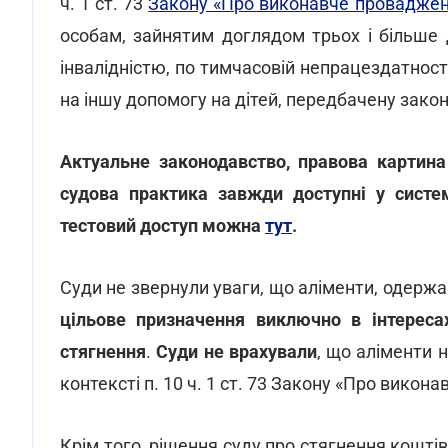
ч. 1 ст. 73
Закону «Про виконавче провадже
особам, зайнятим доглядом трьох і більше 
інвалідністю, по тимчасовій непрацездатност
на іншу допомогу на дітей, передбачену зако
Актуальне законодавство, правова картина
судова практика завжди доступні у систе
тестовий доступ можна
тут
.
Суди не звернули уваги, що аліменти, одержан
цільове призначення виключно в інтерес
стягнення
.
Суди не врахували
, що аліменти 
контексті п. 10 ч. 1 ст. 73 Закону «Про викон
Крім того, рішення суду про стягнення коштів