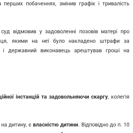
а перших побаченнях, змінив графік і тривалість
суд відмовив у задоволенні позовів матері про
вця, якими на неї було накладено штрафи за
, і державний виконавець арештував гроші на
ійної інстанцій та задовольняючи скаргу
, колегія
на дитину, є
власністю дитини
. Відповідно до п. 10