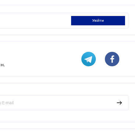
увійти
н.