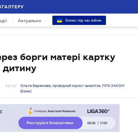
ХГАЛТЕРУ
одії
Актуально
Бізнес під час війни
рез борги матері картку
а дитину
Автор:
Ольга Баранова, провідний юрист-аналітик ЛІГА:ЗАКОН
Бізнес