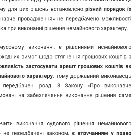
му для цих рішень встановлено
різний порядок їх
навче провадження» не передбачено можливості
ка при виконанні рішення немайнового характеру.
мусовому виконанні, є рішеннями немайнового
ь жодних вимог щодо стягнення грошових коштів з
жливість застосувати арешт грошових коштів як
майнового характеру
, тому державний виконавець
і передбачені розд. 8 Закону «Про виконавче
мовані на забезпечення виконання рішення саме
чити виконання судового рішення немайнового
о не передбачені законом,
є втручанням у право