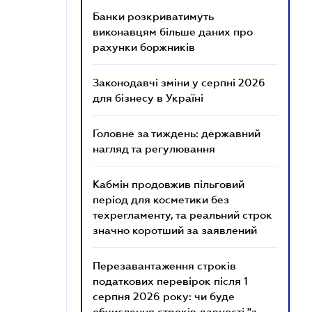
Банки розкриватимуть
виконавцям більше даних про
рахунки боржників
Законодавчі зміни у серпні 2026
для бізнесу в Україні
Головне за тиждень: державний
нагляд та регулювання
Кабмін продовжив пільговий
період для косметики без
техрегламенту, та реальний строк
значно коротший за заявлений
Перезавантаження строків
податкових перевірок після 1
серпня 2026 року: чи буде
обчислення строків давності "з