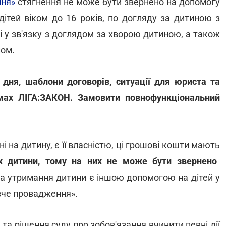
ння»
стягнення не може бути звернено на допомогу
дітей віком до 16 років, по догляду за дитиною з
і у зв'язку з доглядом за хворою дитиною, а також
ном.
 дня, шаблони договорів, ситуації для юриста та
мах ЛІГА:ЗАКОН. Замовити повнофункціональний
і на дитину, є її власністю, ці грошові кошти мають
ах дитини, тому на них не може бути звернено
на утримання дитини є іншою допомогою на дітей у
авче провадження».
 та рішення суду про зобов'язання вчинити певні дії