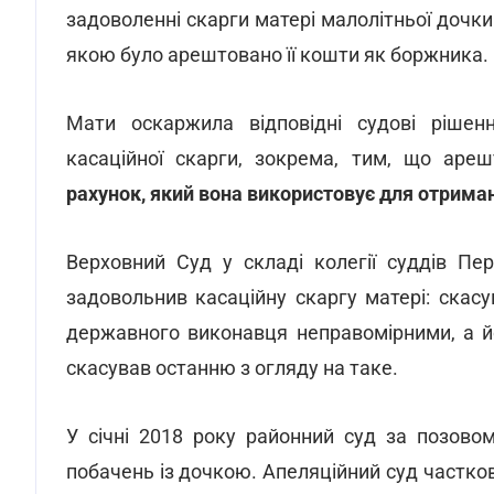
задоволенні скарги матері малолітньої дочк
якою було арештовано її кошти як боржника.
Мати оскаржила відповідні судові рішен
касаційної скарги, зокрема, тим, що аре
рахунок, який вона використовує для отрима
Верховний Суд у складі колегії суддів Пе
задовольнив касаційну скаргу матері: скасув
державного виконавця неправомірними, а й
скасував останню з огляду на таке.
У січні 2018 року районний суд за позово
побачень із дочкою. Апеляційний суд частко