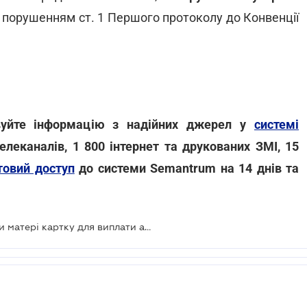
о порушенням ст. 1 Першого протоколу до Конвенції
овуйте інформацію з надійних джерел у
системі
елеканалів, 1 800 інтернет та друкованих ЗМІ, 15
товий доступ
до системи Semantrum на 14 днів та
Чи можна заблокувати через борги матері картку для виплати аліментів на дитину