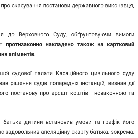
и про скасування постанови державного виконавця,
ня до Верховного Суду, обґрунтовуючи вимоги
шт
протизаконно накладено також на картковий
ння аліментів
.
ршої судової палати Касаційного цивільного суду
ав рішення судів попередніх інстанцій, визнав дії
ого постанову про арешт коштів - незаконною та
м батька дитини встановив умови та графік його
во задовольнив апеляційну скаргу батька, зокрема,