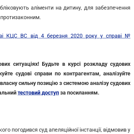
обліковують аліменти на дитину, для забезпечення
 протизаконним.
ві КЦС ВС від 4 березня 2020 року у справі №
их ситуаціях! Будьте в курсі розкладу судових
жуйте судові справи по контрагентам, аналізуйте
 власну сильну позицію з системою аналізу судових
нальний
тестовий доступ
за посиланням.
кого погодився суд апеляційної інстанції, відмовив у