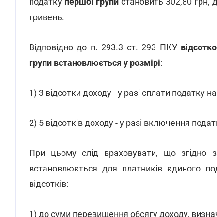
податку
першої групи
становить 302,80 грн, 
гривень.
Відповідно до п. 293.3 ст. 293 ПКУ
відсотко
групи встановлюється у розмірі
:
1) 3 відсотки доходу - у разі сплати податку н
2) 5 відсотків доходу - у разі включення пода
При цьому слід враховувати, що згідно з
встановлюється для платників єдиного под
відсотків:
1) до суми перевищення обсягу доходу, визначен