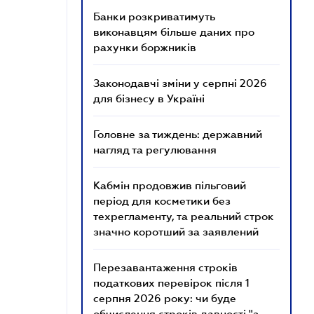
Банки розкриватимуть
виконавцям більше даних про
рахунки боржників
Законодавчі зміни у серпні 2026
для бізнесу в Україні
Головне за тиждень: державний
нагляд та регулювання
Кабмін продовжив пільговий
період для косметики без
техрегламенту, та реальний строк
значно коротший за заявлений
Перезавантаження строків
податкових перевірок після 1
серпня 2026 року: чи буде
обчислення строків давності "з