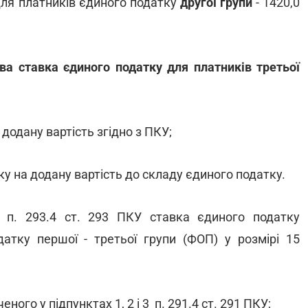
для платників єдиного податку
другої групи
- 1420,0
ва ставка єдиного податку для платників третьої
а додану вартість згідно з ПКУ;
тку на додану вартість до складу єдиного податку.
 п. 293.4 ст. 293 ПКУ ставка єдиного податку
атку першої - третьої групи (ФОП) у розмірі 15
ого у підпунктах 1, 2 і 3 п. 291.4 ст. 291 ПКУ;