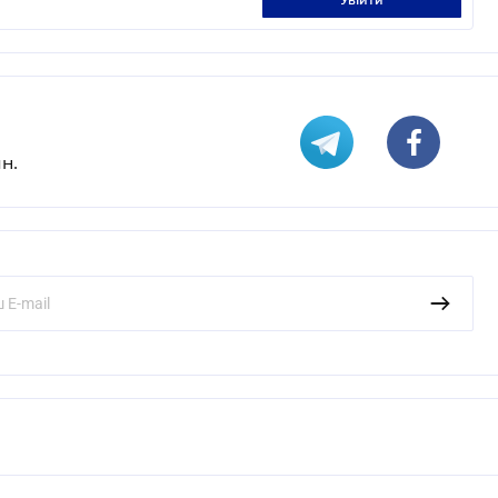
увійти
н.