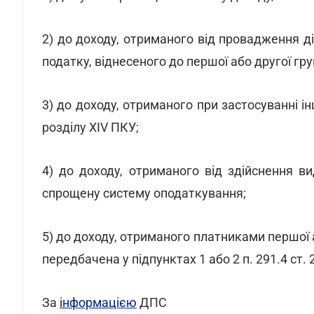
2) до доходу, отриманого від провадження ді
податку, віднесеного до першої або другої гру
3) до доходу, отриманого при застосуванні ін
розділу XIV ПКУ;
4) до доходу, отриманого від здійснення ви
спрощену систему оподаткування;
5) до доходу, отриманого платниками першої а
передбачена у підпунктах 1 або 2 п. 291.4 ст.
За
інформацією
ДПС