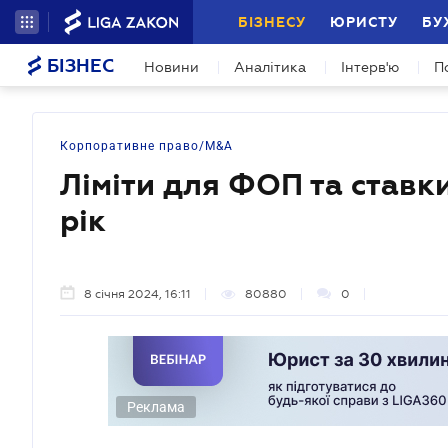
БІЗНЕСУ
ЮРИСТУ
БУ
БІЗНЕС
Новини
Аналітика
Інтерв'ю
П
Корпоративне право/M&A
Ліміти для ФОП та ставк
рік
8 січня 2024, 16:11
80880
0
Реклама