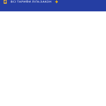
ВСІ ТАРИФИ ЛІГА:ЗАКОН
Співробітництво
Агенти
Дилери
Політика конфіденційності
Умови використання сайту
Реклама
Блог
Новини компанії
Керівництва
Каталоги компаній
Теми в центрі уваги
Підтримка та контакти