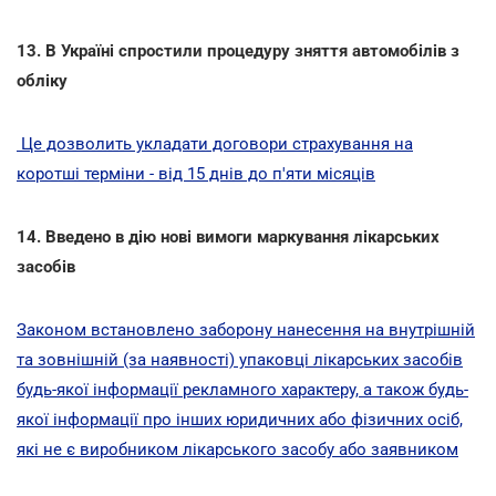
13. В Україні спростили процедуру зняття автомобілів з
обліку
Це дозволить укладати договори страхування на
коротші терміни - від 15 днів до п'яти місяців
14. Введено в дію нові вимоги маркування лікарських
засобів
Законом встановлено заборону нанесення на внутрішній
та зовнішній (за наявності) упаковці лікарських засобів
будь-якої інформації рекламного характеру, а також будь-
якої інформації про інших юридичних або фізичних осіб,
які не є виробником лікарського засобу або заявником