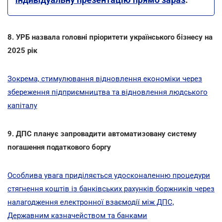
8. УРБ назвала головні пріоритети українського бізнесу на
2025 рік
Зокрема, стимулювання відновлення економіки через
збереження підприємництва та відновлення людського
капіталу
9. ДПС планує запровадити автоматизовану систему
погашення податкового боргу
Особлива увага приділяється удосконаленню процедури
стягнення коштів із банківських рахунків боржників через
налагодження електронної взаємодії між ДПС,
Державним казначейством та банками