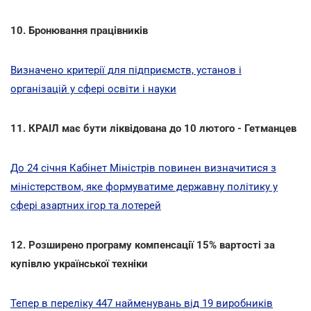
10. Бронювання працівників
Визначено критерії для підприємств, установ і
організацій у сфері освіти і науки
11. КРАІЛ має бути ліквідована до 10 лютого - Гетманцев
До 24 січня Кабінет Міністрів повинен визначитися з
міністерством, яке формуватиме державну політику у
сфері азартних ігор та лотерей
12. Розширено програму компенсації 15% вартості за
купівлю української техніки
Тепер в переліку 447 найменувань від 19 виробників