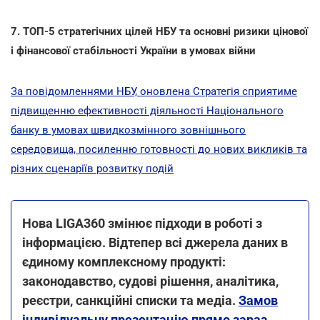
7. ТОП-5 стратегічних цілей НБУ та основні ризики цінової
і фінансової стабільності України в умовах війни
За повідомленнями НБУ, оновлена Стратегія сприятиме
підвищенню ефективності діяльності Національного
банку в умовах швидкозмінного зовнішнього
середовища, посиленню готовності до нових викликів та
різних сценаріїв розвитку подій
Нова LIGA360 змінює підходи в роботі з
інформацією. Відтепер всі джерела даних в
єдиному комплексному продукті:
законодавство, судові рішення, аналітика,
реєстри, санкційні списки та медіа.
Замов
індивідуальну презентацію прямо зараз
.