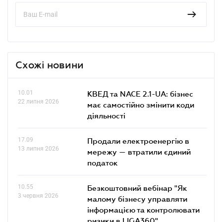
Схожі новини
10.01
КВЕД та NACE 2.1-UA: бізнес
22 липня 2026
має самостійно змінити коди
діяльності
17.09
Продали електроенергію в
13 липня 2026
мережу — втратили єдиний
податок
10.55
Безкоштовний вебінар "Як
3 червня 2026
малому бізнесу управляти
інформацією та контролювати
ризики в LIGA360"