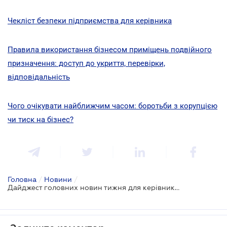
Чекліст безпеки підприємства для керівника
Правила використання бізнесом приміщень подвійного
призначення: доступ до укриття, перевірки,
відповідальність
Чого очікувати найближчим часом: боротьби з корупцією
чи тиск на бізнес?
Головна
/
Новини
/
Дайджест головних новин тижня для керівників