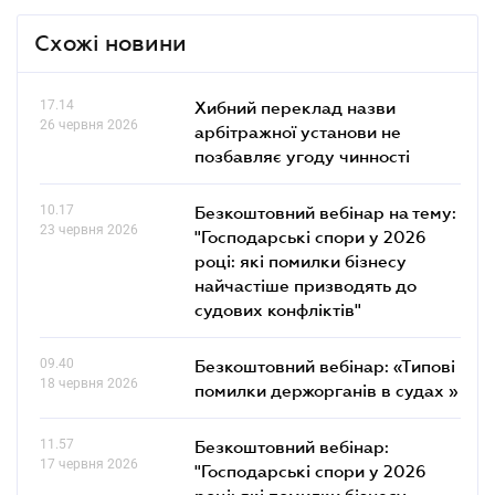
Схожі новини
17.14
Хибний переклад назви
26 червня 2026
арбітражної установи не
позбавляє угоду чинності
10.17
Безкоштовний вебінар на тему:
23 червня 2026
"Господарські спори у 2026
році: які помилки бізнесу
найчастіше призводять до
судових конфліктів"
09.40
Безкоштовний вебінар: «Типові
18 червня 2026
помилки держорганів в судах »
11.57
Безкоштовний вебінар:
17 червня 2026
"Господарські спори у 2026
році: які помилки бізнесу