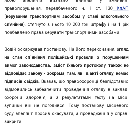
якою апелянта визнано винним у вчиненні
правопорушення, передбаченого ч. 1 ст. 130
КпАП
(
керування транспортним засобом у стані алкогольного
сп'яніння
), стягнуто з нього 10 200 грн штрафу і на 1 рік
позбавлено права керувати транспортними засобами.
Водій оскаржував постанову. На його переконання,
огляд
на стан сп`яніння поліцейські провели з порушенням
вимог законодавства, зміст їхнього протоколу також не
відповідає закону - зокрема, там, як і в акті огляду, немає
підписів свідків
. Вказав, що правоохоронці безпідставно
відмовились забезпечити проведення огляду в закладі
охорони здоров`я, а з результатами тесту на місці
зупинки він не погодився. Тому постанову місцевого
суду апелянт просив скасувати, а провадження у справі
закрити.