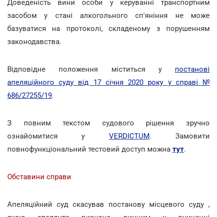
Доведеність вини особи у керуванні транспортним
засобом у стані алкогольного сп'яніння не може
базуватися на протоколі, складеному з порушенням
законодавства.
Відповідне положення міститься у
постанові
апеляційного суду від 17 січня 2020 року у справі №
686/27255/19
.
З повним текстом судового рішення зручно
ознайомитися у
VERDICTUM
. Замовити
повнофункціональний тестовий доступ можна
тут
.
Обставини справи
Апеляційний суд скасував постанову місцевого суду ,