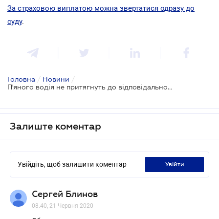
За страховою виплатою можна звертатися одразу до
суду
.
Головна
/
Новини
/
П'яного водія не притягнуть до відповідальності, якщо протокол складений з порушеннями
Залиште коментар
Увійдіть, щоб залишити коментар
увійти
Сергей Блинов
08.40, 21 Червня 2020