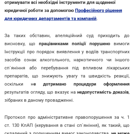
отримувати всі необхідні інструменти для щоденної
юридичної роботи за допомогою
Професійного рішення
для юридичних департаментів та компаній
.
За таких обставин, апеляційний суд приходить до
висновку, що
працівниками поліції порушено
вимоги
Інструкції про порядок виявлення у водіїв транспортних
засобів ознак алкогольного, наркотичного чи іншого
сп`яніння або перебування під впливом лікарських
препаратів, що знижують увагу та швидкість реакції,
оскільки н
е дотримано процедури оформлення
результатів огляду, що вказує на
недопустимість доказів
,
зібраних в даному провадженні.
Протокол про адміністративне правопорушення за ч. 1
ст. 130 КпАП (керування в стані сп`яніння), як такий, що
складений з порушенням вимог законодавства,
не може