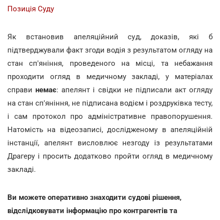
Позиція Суду
Як встановив апеляційний суд, доказів, які б
підтверджували факт згоди водія з результатом огляду на
стан сп'яніння, проведеного на місці, та небажання
проходити огляд в медичному закладі, у матеріалах
справи
немає
: апелянт і свідки не підписали акт огляду
на стан сп'яніння, не підписана водієм і роздруківка тесту,
і сам протокол про адміністративне правопорушення.
Натомість на відеозаписі, дослідженому в апеляційній
інстанції, апелянт висловлює незгоду із результатами
Драгеру і просить додатково пройти огляд в медичному
закладі.
Ви можете оперативно знаходити судові рішення,
відслідковувати інформацію про контрагентів та