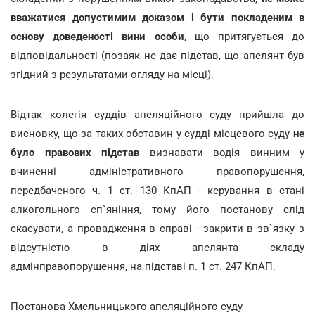
вважатися допустимим доказом і бути покладеним в
основу доведеності вини особи
, що притягується до
відповідальності (позаяк не дає підстав, що апелянт був
згідний з результатами огляду на місці).
Відтак колегія суддів апеляційного суду прийшла до
висновку, що за таких обставин у судді місцевого суду
не
було правових підстав
визнавати водія винним у
вчиненні адміністративного правопорушення,
передбаченого ч. 1 ст. 130 КпАП - керування в стані
алкогольного сп`яніння, тому його постанову слід
скасувати, а провадження в справі - закрити в зв`язку з
відсутністю в діях апелянта складу
адмінправопорушення, на підставі п. 1 ст. 247 КпАП.
Постанова Хмельницького апеляційного суду