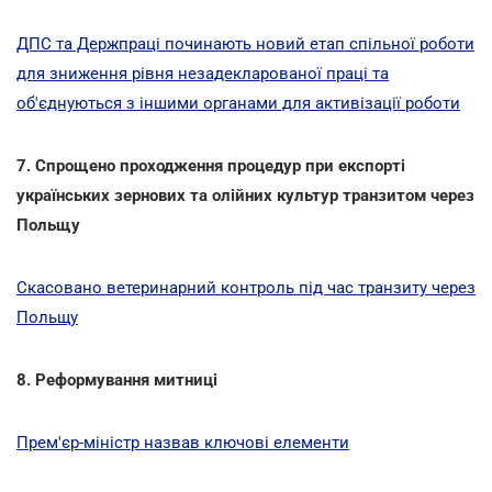
ДПС та Держпраці починають новий етап спільної роботи
для зниження рівня незадекларованої праці та
об'єднуються з іншими органами для активізації роботи
7. Спрощено проходження процедур при експорті
українських зернових та олійних культур транзитом через
Польщу
Скасовано ветеринарний контроль під час транзиту через
Польщу
8. Реформування митниці
Прем'єр-міністр назвав ключові елементи