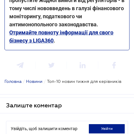
пропустите жодної вимоги від регуляторів - в
тому числі нововведень в галузі фінансового
моніторингу, податкового чи
антимонопольного законодавства.
Отримайте повноту інформації для свого
бізнесу з LIGA360
.
Головна
/
Новини
/
Топ-10 новин тижня для керівників
Залиште коментар
Увійдіть, щоб залишити коментар
увійти