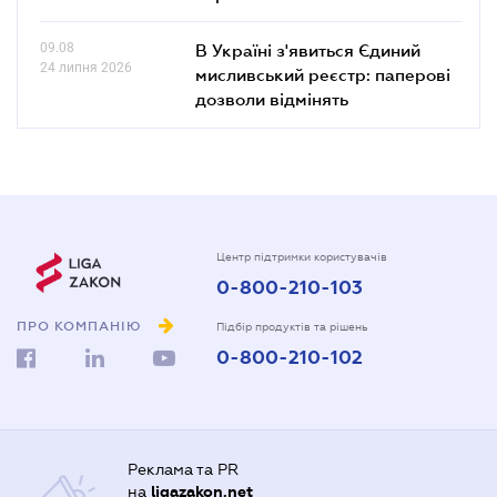
09.08
В Україні з'явиться Єдиний
24 липня 2026
мисливський реєстр: паперові
дозволи відмінять
Центр підтримки користувачів
0-800-210-103
ПРО КОМПАНІЮ
Підбір продуктів та рішень
0-800-210-102
Реклама та PR
на
ligazakon.net