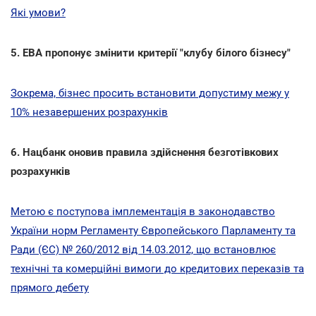
Які умови?
5. ЕВА пропонує змінити критерії "клубу білого бізнесу"
Зокрема, бізнес просить встановити допустиму межу у
10% незавершених розрахунків
6. Нацбанк оновив правила здійснення безготівкових
розрахунків
Метою є поступова імплементація в законодавство
України норм Регламенту Європейського Парламенту та
Ради (ЄС) № 260/2012 від 14.03.2012, що встановлює
технічні та комерційні вимоги до кредитових переказів та
прямого дебету