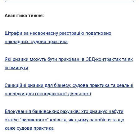
Аналітика тижня:
Штрафи за несвоєчасну реєстрацію податкових
накладних: судова практика
Які ризики можуть бути приховані в ЗЕД-контрактах та як
їх оминути
Санкційні ризики для бізнесу: судова практика та реальні
наслідки для господарської діяльності
Блокування банківських рахунків: хто ризикує набути
статус "ризикового" клієнта, як цьому запобігти та що
каже судова практика