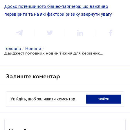
Досьє потенційного бізнес-партнера: що важливо
перевірити та на які фактори ризику звернути увагу
Головна
/
Новини
/
Дайджест головних новин тижня для керівників
Залиште коментар
Увійдіть, щоб залишити коментар
увійти