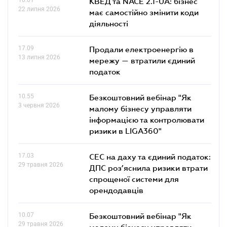
КВЕД та NACE 2.1-UA: бізнес
22 липня 2026
має самостійно змінити коди
діяльності
17.09
Продали електроенергію в
13 липня 2026
мережу — втратили єдиний
податок
10.55
Безкоштовний вебінар "Як
3 червня 2026
малому бізнесу управляти
інформацією та контролювати
ризики в LIGA360"
17.03
СЕС на даху та єдиний податок:
29 травня 2026
ДПС роз’яснила ризики втрати
спрощеної системи для
орендодавців
10.07
Безкоштовний вебінар "Як
29 травня 2026
малому бізнесу управляти