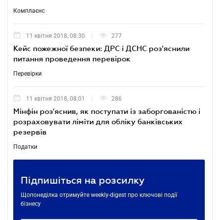
Комплаєнс
11 квітня 2018, 08:30
277
Кейс пожежної безпеки: ДРС і ДСНС роз'яснили
питання проведення перевірок
Перевірки
11 квітня 2018, 08:01
286
Мінфін роз'яснив, як поступати із заборгованістю і
розраховувати ліміти для обліку банківських
резервів
Податки
Підпишіться на розсилку
Щопонеділка отримуйте weekly-digest про ключові події
бізнесу