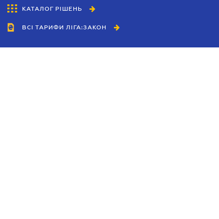
КАТАЛОГ РІШЕНЬ
ВСІ ТАРИФИ ЛІГА:ЗАКОН
Співробітництво
Агенти
Дилери
Політика конфіденційності
Умови використання сайту
Реклама
Блог
Новини компанії
Керівництва
Каталоги компаній
Теми в центрі уваги