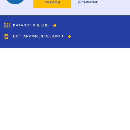
ТАРИФИ
ДЕТАЛЬНІШЕ
КАТАЛОГ РІШЕНЬ
ВСІ ТАРИФИ ЛІГА:ЗАКОН
Співробітництво
Агенти
Дилери
Політика конфіденційності
Умови використання сайту
Реклама
Блог
Новини компанії
Керівництва