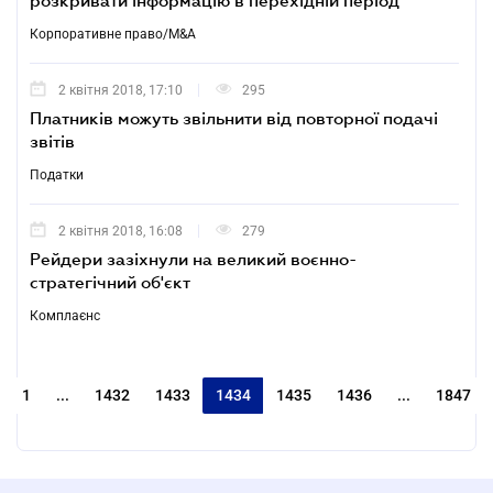
розкривати інформацію в перехідній період
Корпоративне право/M&A
2 квітня 2018, 17:10
295
Платників можуть звільнити від повторної подачі
звітів
Податки
2 квітня 2018, 16:08
279
Рейдери зазіхнули на великий воєнно-
стратегічний об'єкт
Комплаєнс
1
...
1432
1433
1434
1435
1436
...
1847