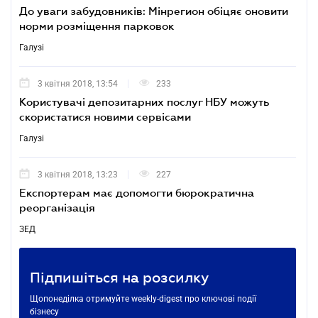
До уваги забудовників: Мінрегион обіцяє оновити
норми розміщення парковок
Галузі
3 квітня 2018, 13:54
233
Користувачі депозитарних послуг НБУ можуть
скористатися новими сервісами
Галузі
3 квітня 2018, 13:23
227
Експортерам має допомогти бюрократична
реорганізація
ЗЕД
Підпишіться на розсилку
Щопонеділка отримуйте weekly-digest про ключові події
бізнесу