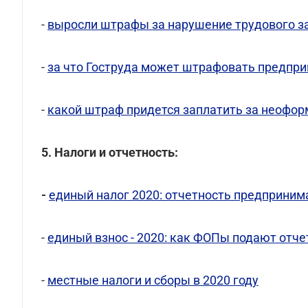
-
выросли штрафы за нарушение трудового з
-
за что Гоструда может штрафовать предприн
-
какой штраф придется заплатить за неоформ
5. Налоги и отчетность:
-
единый налог 2020: отчетность предприним
-
единый взнос - 2020: как ФОПы подают отче
-
местные налоги и сборы в 2020 году