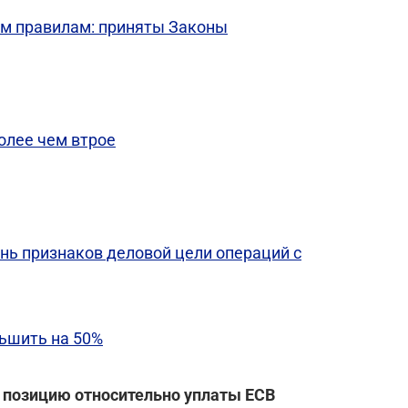
ым правилам: приняты Законы
олее чем втрое
ь признаков деловой цели операций с
ьшить на 50%
 позицию относительно уплаты ЕСВ