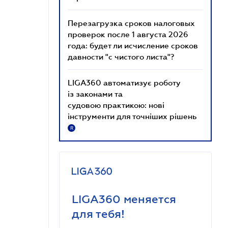
Перезагрузка сроков налоговых
проверок после 1 августа 2026
года: будет ли исчисление сроков
давности "с чистого листа"?
LIGA360 автоматизує роботу
із законами та
судовою практикою: нові
інструменти для точніших рішень
R
LIGA360 меняется
для тебя!