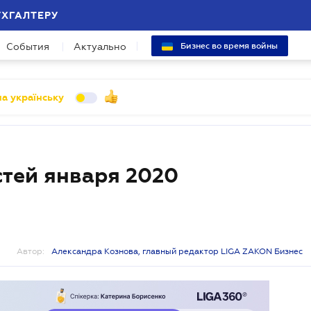
УХГАЛТЕРУ
События
Актуально
Бизнес во время войны
а українську
тей января 2020
Автор:
Александра Кознова, главный редактор LIGA ZAKON Бизнес