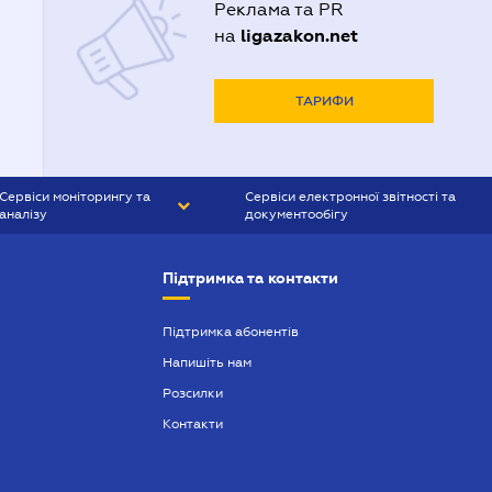
Реклама та PR
ligazakon.net
на
ТАРИФИ
Сервіси моніторингу та
Сервіси електронної звітності та
аналізу
документообігу
CONTR AGENT
Liga:REPORT
Підтримка та контакти
SMS-МАЯК
VERDICTUM
Підтримка абонентів
Напишіть нам
SEMANTRUM
Розсилки
SMS-МАЯК ІПОТЕКА
Контакти