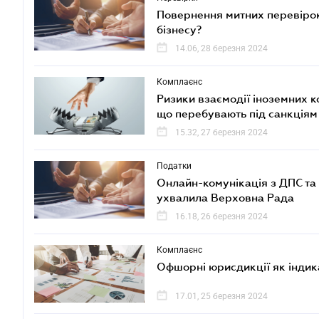
Повернення митних перевірок
бізнесу?
14.06, 28 березня 2024
Комплаєнс
Ризики взаємодії іноземних к
що перебувають під санкція
15.32, 27 березня 2024
Податки
Онлайн-комунікація з ДПС та 
ухвалила Верховна Рада
16.18, 26 березня 2024
Комплаєнс
Офшорні юрисдикції як індик
17.01, 25 березня 2024