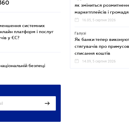
360
як зміниться розмитненн
маркетплейсів і громадя
16.05, 5 серпня 2026
Зменшення системних
онлайн платформ і послуг
Галузі
чів у ЄС?
Як банки тепер виконую
стягувачів про примусо
списання коштів
14.09, 5 серпня 2026
національній безпеці