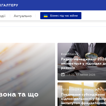
ХГАЛТЕРУ
одії
Актуально
Бізнес під час війни
Комплаєнс
Ризик-менеджмент 2026
змінюється у підходах д
ризиків
16.22, 17 липня 2026
Організація діяльності і лі
 вона та що
Поєднання субсидіарної
відповідальності у банкр
інститутом фраудаторнос