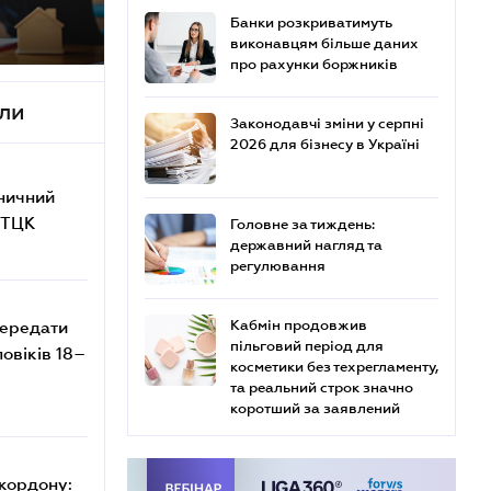
Банки розкриватимуть
виконавцям більше даних
про рахунки боржників
али
Законодавчі зміни у серпні
2026 для бізнесу в Україні
аничний
з ТЦК
Головне за тиждень:
державний нагляд та
регулювання
передати
Кабмін продовжив
пільговий період для
овіків 18–
косметики без техрегламенту,
та реальний строк значно
коротший за заявлений
 кордону: