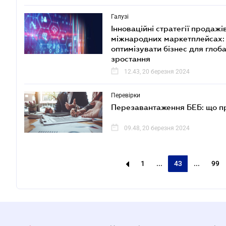
Галузі
Інноваційні стратегії продажі
міжнародних маркетплейсах:
оптимізувати бізнес для глоб
зростання
12.43, 20 березня 2024
Перевірки
Перезавантаження БЕБ: що пр
09.48, 20 березня 2024
1
...
43
...
99