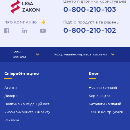
Центр підтримки користувачів
0-800-210-103
Підбір продуктів та рішень
ПРО КОМПАНІЮ
0-800-210-102
Новинні
Інформаційно-правові системи
портали
ЮРЛІГА
Право України
Співробітництво
Блог
БІЗНЕС
ГРАНД
БУХГАЛТЕР.ua
ПРАЙМ
Агенти
Новини компанії
Дилери
Керівництва
БУХГАЛТЕР ПРОФ
Політика конфіденційності
Каталоги компаній
ЮРИСТ ПРОФ
Умови використання сайту
Теми в центрі уваги
ЮРИСТ
Реклама
ПІДПРИЄМЕЦЬ