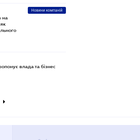
Новини компаній
в на
 як
ального
опонує влада та бізнес