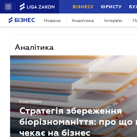
БІЗНЕСУ
ЮРИСТУ
БУ
БІЗНЕС
Новини
Аналітика
Інтерв'ю
П
Аналітика
Комплаєнс
Стратегія збереження
біорізноманіття: про що
чекає на бізнес