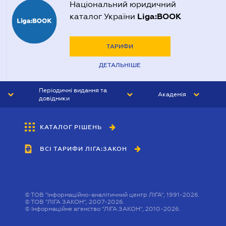
Національний юридичний
Liga:BOOK
каталог України
ТАРИФИ
ДЕТАЛЬНІШЕ
Періодичні видання та
Академія
довідники
ЮРИСТ&ЗАКОН
АКАДЕМІЯ ЛІГА:ЗАКОН
КАТАЛОГ РІШЕНЬ
БУХГАЛТЕР&ЗАКОН
ВСІ ТАРИФИ ЛІГА:ЗАКОН
ВІСНИК МСФЗ
ІНТЕРБУХ
ОСОБИСТИЙ ЕКСПЕРТ
©
ТОВ "інформаційно-аналітичний центр ЛІГА", 1991-2026.
©
ТОВ "ЛІГА ЗАКОН", 2007-2026.
©
Інформаційне агенство "ЛІГА:ЗАКОН", 2010-2026.