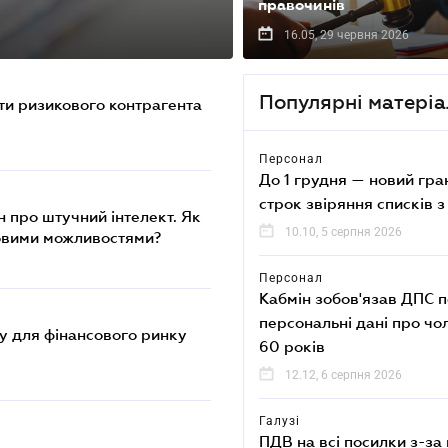
правочинів
16.05, 29 червня 2026
Популярні матері
ти ризикового контрагента
Персонал
До 1 грудня — новий гр
строк звіряння списків 
 про штучний інтелект. Як
10.10, 5 серпня 2026
новими можливостями?
Персонал
Кабмін зобов'язав ДПС 
персональні дані про чол
у для фінансового ринку
60 років
12.12, 6 серпня 2026
Галузі
ПДВ на всі посилки з-за