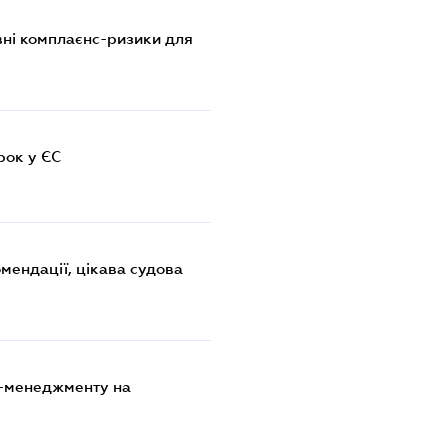
ні комплаєнс-ризики для
рок у ЄС
омендації, цікава судова
к-менеджменту на