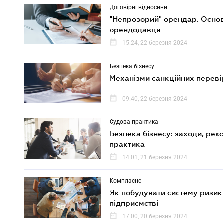
Договірні відносини
"Непрозорий" орендар. Основ
орендодавця
15.24, 22 березня 2024
Безпека бізнесу
Механізми санкційних переві
09.40, 22 березня 2024
Судова практика
Безпека бізнесу: заходи, рек
практика
14.01, 21 березня 2024
Комплаєнс
Як побудувати систему ризи
підприємстві
17.00, 20 березня 2024