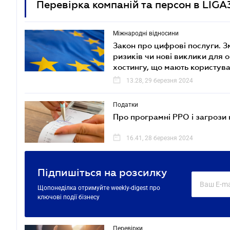
Перевірка компаній та персон в LIGA
Міжнародні відносини
Закон про цифрові послуги. 
ризиків чи нові виклики для 
хостингу, що мають користува
13.28, 29 березня 2024
Податки
Про програмні РРО і загрози 
16.41, 28 березня 2024
Підпишіться на розсилку
Щопонеділка отримуйте weekly-digest про
ключові події бізнесу
Перевірки