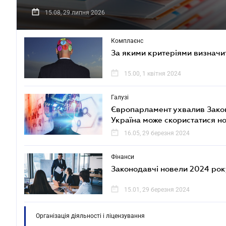
15.08, 29 липня 2026
Комплаєнс
За якими критеріями визначи
15.00, 1 квітня 2024
Галузі
Європарламент ухвалив Закон
Україна може скористатися 
16.05, 29 березня 2024
Фінанси
Законодавчі новели 2024 рок
15.01, 29 березня 2024
Організація діяльності і ліцензування