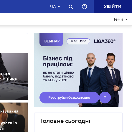
УВІЙТИ
UA
Теми
: що
о оцінки
цензування
Головне сьогодні
утстві з
ті