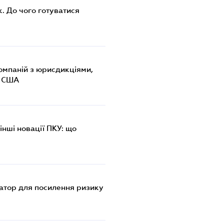
. До чого готуватися
омпаній з юрисдикціями,
м США
інші новації ПКУ: що
атор для посилення ризику