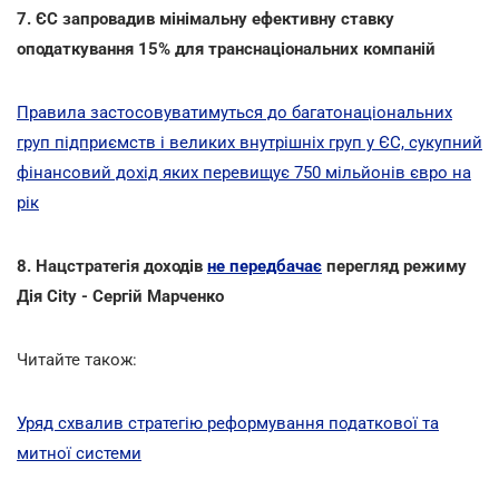
7. ЄС запровадив мінімальну ефективну ставку
оподаткування 15% для транснаціональних компаній
Правила застосовуватимуться до багатонаціональних
груп підприємств і великих внутрішніх груп у ЄС, сукупний
фінансовий дохід яких перевищує 750 мільйонів євро на
рік
8. Нацстратегія доходів
не передбачає
перегляд режиму
Дія City - Сергій Марченко
Читайте також:
Уряд схвалив стратегію реформування податкової та
митної системи