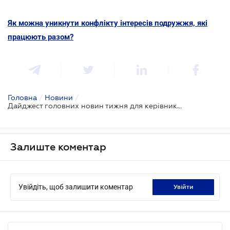
Як можна уникнути конфлікту інтересів подружжя, які
працюють разом?
Головна
/
Новини
/
Дайджест головних новин тижня для керівників
Залиште коментар
Увійдіть, щоб залишити коментар
увійти