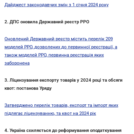
Дайджест законодавчих змін з 1 січня 2024 року
2. ДПС оновила Державний реєстр РРО
Оновлений Державний реєстр містить перелік 209
моделей РРО, дозволених до первинної реєстрації, а
також моделей РРО, первинна реєстрація яких
заборонена
3. Ліцензування експорту товарів у 2024 році та обсяги
квот: постанова Уряду
Затверджено перелік товарів, експорт та імпорт яких
підлягає ліцензуванню, та квот на 2024 рік
4. Україна схиляється до реформування оподаткування