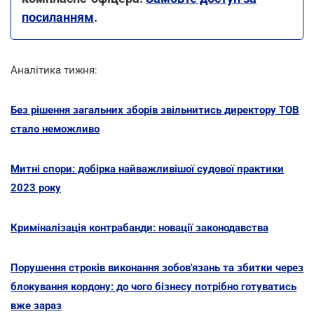
посиланням
.
Аналітика тижня:
Без рішення загальних зборів звільнитись директору ТОВ
стало неможливо
Митні спори: добірка найважливішої судової практики
2023 року
Криміналізація контрабанди: новації законодавства
Порушення строків виконання зобов'язань та збитки через
блокування кордону: до чого бізнесу потрібно готуватись
вже зараз