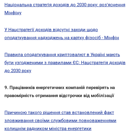
Національна стратегія доходів до 2030 року: роз'яснення
Мінфіну
У Нацстратегії доходів відсутні заходи щодо
оподаткування надходжень на картку фізосіб - Мінфін
Правила оподаткування криптовалют в Україні мають
бути узгодженими з правилами ЄС: Нацстратегія доходів
до 2030 року
9. Працівників енергетичних компаній перевірять на
правомірність отримання відстрочки від мобілізації
Причиною такого рішення став встановлений факт
зловживання своїми службовими повноваженнями
колишнім радником міністра енергетики