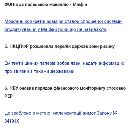
ФОПів за польською моделлю - Мінфін
Можливі конкретні розміри ставок спрощеної системи
оподаткування у Мінфіні поки що не називають
5. НКЦПФР розширила перелік держав зони ризику
Емітенти цінних паперів зобов'язані надати інформацію
про зв'язки з такими державами
6. НБУ оновив порядок фінансового моніторингу стосовно
РЕР
Це зроблено з метою імплементації вимог Закону №
3419-IX