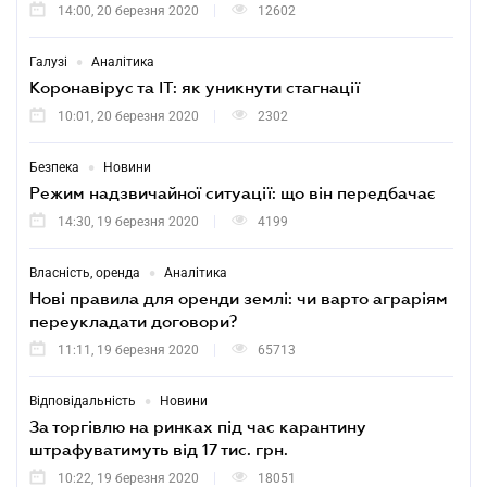
14:00, 20 березня 2020
12602
•
Галузі
Аналітика
Коронавірус та ІТ: як уникнути стагнації
10:01, 20 березня 2020
2302
•
Безпека
Новини
Режим надзвичайної ситуації: що він передбачає
14:30, 19 березня 2020
4199
•
Власність, оренда
Аналітика
Нові правила для оренди землі: чи варто аграріям
переукладати договори?
11:11, 19 березня 2020
65713
•
Відповідальність
Новини
За торгівлю на ринках під час карантину
штрафуватимуть від 17 тис. грн.
10:22, 19 березня 2020
18051