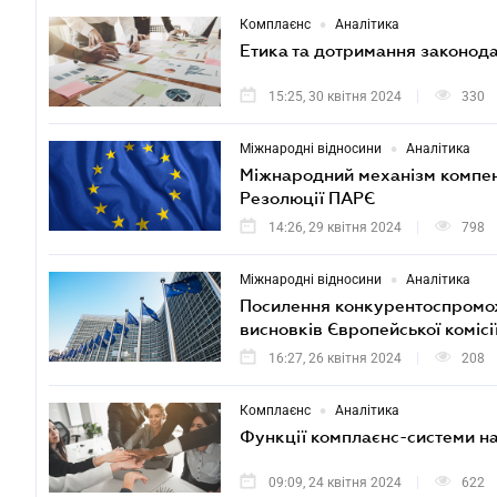
•
Комплаєнс
Аналітика
Етика та дотримання законодав
15:25, 30 квітня 2024
330
•
Міжнародні відносини
Аналітика
Міжнародний механізм компенс
Резолюції ПАРЄ
14:26, 29 квітня 2024
798
•
Міжнародні відносини
Аналітика
Посилення конкурентоспроможн
висновків Європейської комісі
16:27, 26 квітня 2024
208
•
Комплаєнс
Аналітика
Функції комплаєнс-системи на
09:09, 24 квітня 2024
622