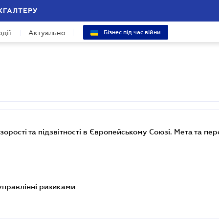
ХГАЛТЕРУ
одії
Актуально
Бізнес під час війни
орості та підзвітності в Європейському Союзі. Мета та пе
управлінні ризиками