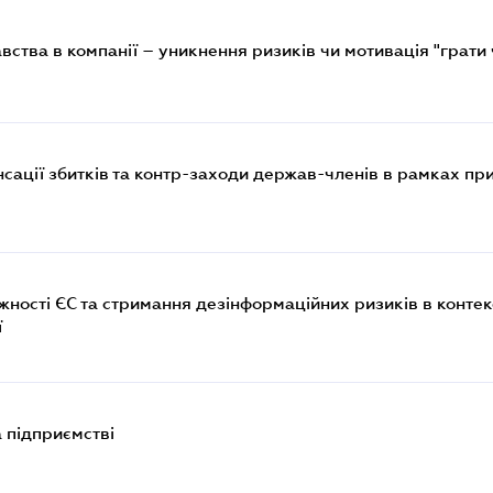
ства в компанії – уникнення ризиків чи мотивація "грати 
ації збитків та контр-заходи держав-членів в рамках при
ості ЄС та стримання дезінформаційних ризиків в контек
ї
 підприємстві