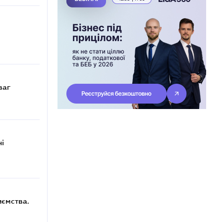
ваг
ні
иємства.