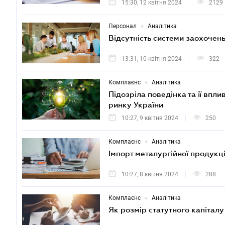
15:30, 12 квітня 2024
2129
•
Персонал
Аналітика
Відсутність системи заохочень
13:31, 10 квітня 2024
322
•
Комплаєнс
Аналітика
Підозріла поведінка та її вп
ринку України
10:27, 9 квітня 2024
250
•
Комплаєнс
Аналітика
Імпорт металургійної продукці
10:27, 8 квітня 2024
288
•
Комплаєнс
Аналітика
Як розмір статутного капіталу