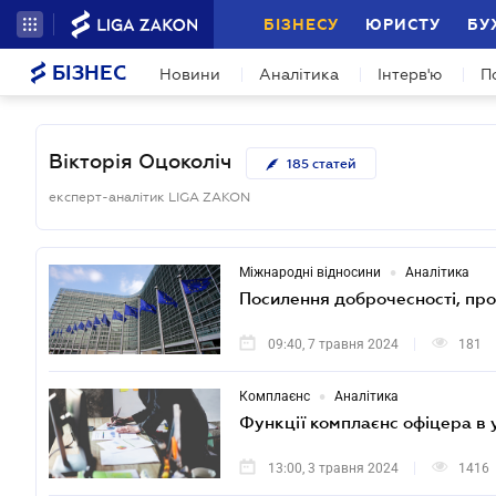
БІЗНЕСУ
ЮРИСТУ
БУ
БІЗНЕС
Новини
Аналітика
Інтерв'ю
П
Вікторія Оцоколіч
185
статей
експерт-аналітик LIGA ZAKON
•
Міжнародні відносини
Аналітика
Посилення доброчесності, проз
09:40, 7 травня 2024
181
•
Комплаєнс
Аналітика
Функції комплаєнс офіцера в 
13:00, 3 травня 2024
1416