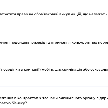
втратити право на обов'язковий викуп акцій, що належать
румент подолання ризиків та отримання конкурентних пере
поведінки в компанії (мобінг, дискримінація або сексуаль
еження в контрактах з членами виконавчого органу підпр
ратою бізнесу?