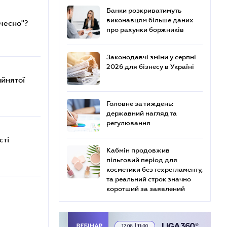
Банки розкриватимуть
виконавцям більше даних
чесно"?
про рахунки боржників
Законодавчі зміни у серпні
2026 для бізнесу в Україні
йнятої
Головне за тиждень:
державний нагляд та
регулювання
сті
Кабмін продовжив
пільговий період для
косметики без техрегламенту,
та реальний строк значно
коротший за заявлений