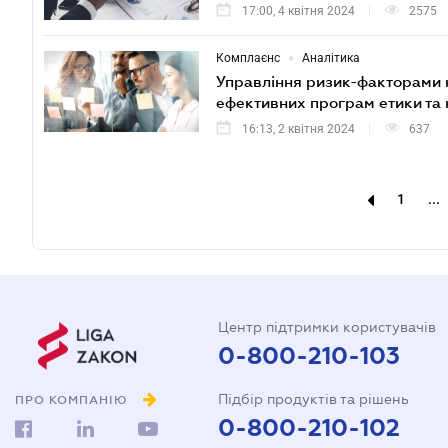
17:00, 4 квітня 2024
2575
•
Комплаєнс
Аналітика
Управління ризик-факторами к
ефективних програм етики та
16:13, 2 квітня 2024
637
1
...
Центр підтримки користувачів
0-800-210-103
Підбір продуктів та рішень
ПРО КОМПАНІЮ
0-800-210-102