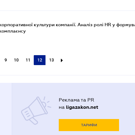
орпоративної культури компанії. Аналіз ролі НR у формув
 комплаєнсу
9
10
11
12
13
Реклама та PR
ligazakon.net
на
ТАРИФИ