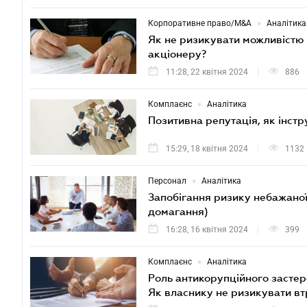
•
Корпоративне право/M&A
Аналітика
Як не ризикувати можливістю 
акціонеру?
11:28, 22 квітня 2024
886
•
Комплаєнс
Аналітика
Позитивна репутація, як інст
15:29, 18 квітня 2024
1132
•
Персонал
Аналітика
Запобігання ризику небажаної 
домагання)
16:28, 16 квітня 2024
399
•
Комплаєнс
Аналітика
Роль антикорупційного застер
Як власнику не ризикувати вт