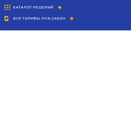
КАТАЛОГ РЕШЕНИЙ
ВСЕ ТАРИФЫ ЛІГА:ЗАКОН
Сотрудничество
Агенты
Дилеры
Политика
конфиденциальности
Условия использования
сайта
Реклама
Блог
Новости компании
Руководства
Каталоги компаний