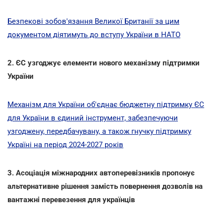
Безпекові зобов'язання Великої Британії за цим
документом діятимуть до вступу України в НАТО
2. ЄС узгоджує елементи нового механізму підтримки
України
Механізм для України об'єднає бюджетну підтримку ЄС
для України в єдиний інструмент, забезпечуючи
узгоджену, передбачувану, а також гнучку підтримку
Україні на період 2024-2027 років
3. Асоціація міжнародних автоперевізників пропонує
альтернативне рішення замість повернення дозволів на
вантажні перевезення для українців