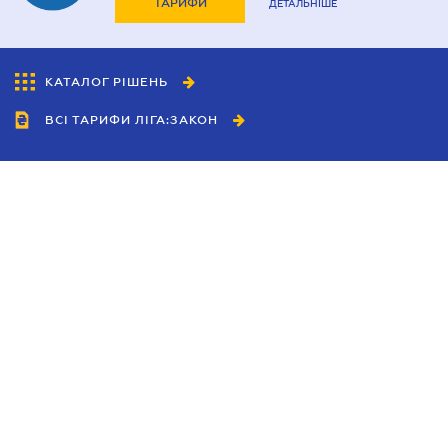
ТАРИФИ
ДЕТАЛЬНІШЕ
КАТАЛОГ РІШЕНЬ
ВСІ ТАРИФИ ЛІГА:ЗАКОН
Співробітництво
Агенти
Дилери
Політика конфіденційності
Умови використання сайту
Реклама
Блог
Новини компанії
Керівництва