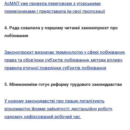
АсМАП уже провела переговори з угорськими
перевізниками і представила їм свої пропозиції
4. Рада схвалила у першому читанні законопроєкт про
лобіювання
Законопроєкт визначає термінологію у сфері лобіювання,
права та обов'язки суб'єктів лобіювання, методи впливу,
правила етичної поведінки суб'єктів лобіювання
5. Мінекономіки готує реформу трудового законодавства
У новому законодавстві про працю легалізують
різноманітні форми зайнятості: дистанційну роботу,
надомну, нефіксований робочий час