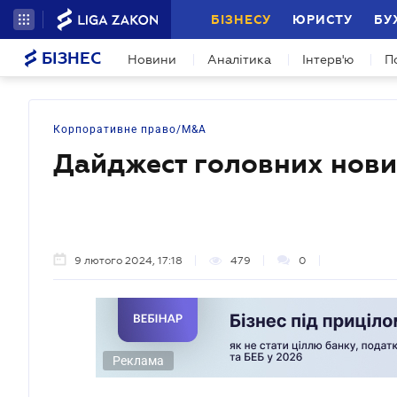
БІЗНЕСУ
ЮРИСТУ
БУ
БІЗНЕС
Новини
Аналітика
Інтерв'ю
П
Корпоративне право/M&A
Дайджест головних нови
9 лютого 2024, 17:18
479
0
Реклама