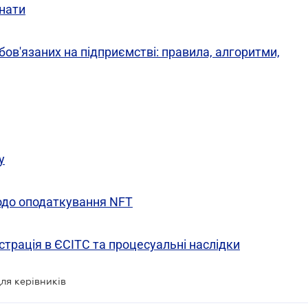
знати
бов'язаних на підприємстві: правила, алгоритми,
у
одо оподаткування NFT
страція в ЄСІТС та процесуальні наслідки
ля керівників