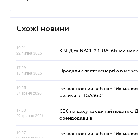
Схожі новини
10.01
КВЕД та NACE 2.1-UA: бізнес має 
22 липня 2026
17.09
Продали електроенергію в мере
13 липня 2026
10.55
Безкоштовний вебінар "Як малом
3 червня 2026
ризики в LIGA360"
17.03
СЕС на даху та єдиний податок: 
29 травня 2026
орендодавців
10.07
Безкоштовний вебінар "Як малом