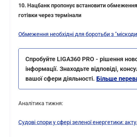
10. Нацбанк пропонує встановити обмеження 
готівки через термінали
Обмеження необхідні для боротьби з "міскод
Спробуйте LIGA360 PRO - рішення ново
інформації. Знаходьте відповіді, консу
вашої сфери діяльності.
Більше перев
Аналітика тижня:
Судові спори у сфері зеленої енергетики: акт