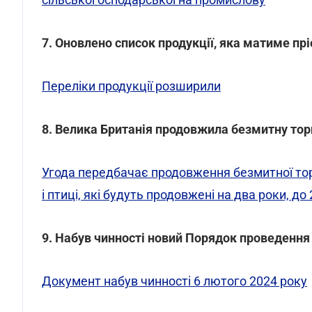
7. Оновлено список продукції, яка матиме прі
Переліки продукції розширили
8. Велика Британія продовжила безмитну тор
Угода передбачає продовження безмитної торгі
і птиці, які будуть продовжені на два роки, до
9. Набув чинності новий Порядок проведенн
Документ набув чинності 6 лютого 2024 року