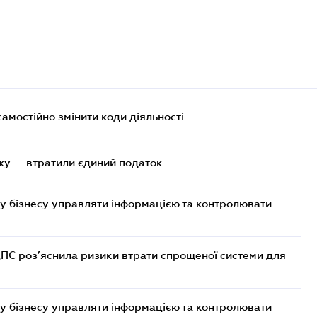
самостійно змінити коди діяльності
жу — втратили єдиний податок
у бізнесу управляти інформацією та контролювати
ДПС роз’яснила ризики втрати спрощеної системи для
у бізнесу управляти інформацією та контролювати