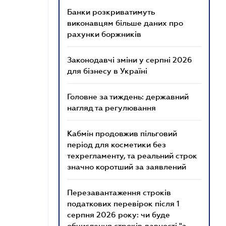
Банки розкриватимуть
виконавцям більше даних про
рахунки боржників
Законодавчі зміни у серпні 2026
для бізнесу в Україні
Головне за тиждень: державний
нагляд та регулювання
Кабмін продовжив пільговий
період для косметики без
техрегламенту, та реальний строк
значно коротший за заявлений
Перезавантаження строків
податкових перевірок після 1
серпня 2026 року: чи буде
обчислення строків давності "з