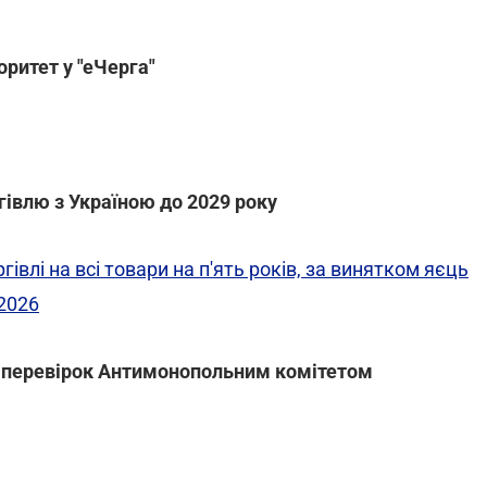
оритет у "еЧерга"
гівлю з Україною до 2029 року
влі на всі товари на п'ять років, за винятком яєць
 2026
я перевірок Антимонопольним комітетом