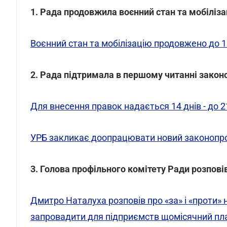
1. Рада продовжила воєнний стан та мобіліза
Воєнний стан та мобілізацію продовжено до 1
2. Рада підтримала в першому читанні закон
Для внесення правок надається 14 днів - до 21
УРБ закликає доопрацювати новий законопр
3. Голова профільного комітету Ради розпов
Дмитро Наталуха розповів про «за» і «проти»
запровадити для підприємств щомісячний пла