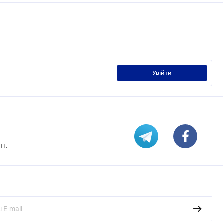
увійти
н.